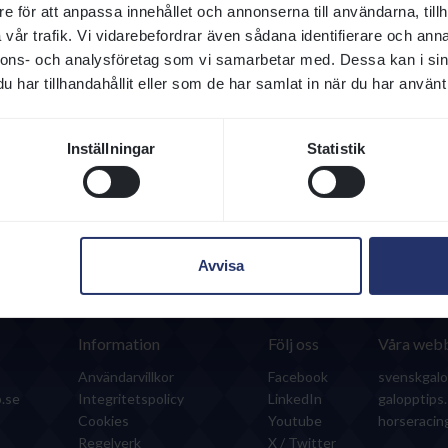
Så här gör du:
e för att anpassa innehållet och annonserna till användarna, tillh
1. Öppna BankID-appen i mobilen.
vår trafik. Vi vidarebefordrar även sådana identifierare och anna
nnons- och analysföretag som vi samarbetar med. Dessa kan i sin
2. Tryck på QR-symbolen i BankID-appen.
har tillhandahållit eller som de har samlat in när du har använt 
3. Rikta kameran mot QR-koden i denna ruta.
4. Legitimera dig själv i BankID-appen.
Inställningar
Statistik
Har du inget konto?
Skapa konto
Detta är en webbplats från Svensk Galopp
Avvisa
Information
Följ oss
Våra webb
Användarvillkor
Facebook
svenskgalo
.se
Integritetspolicy
LinkedIn
galopptips
Cookies
Youtube
horseraci
Regelverk
X / Twitter