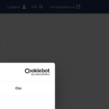
Logga in
Sök
svenskgalopp.se
Om