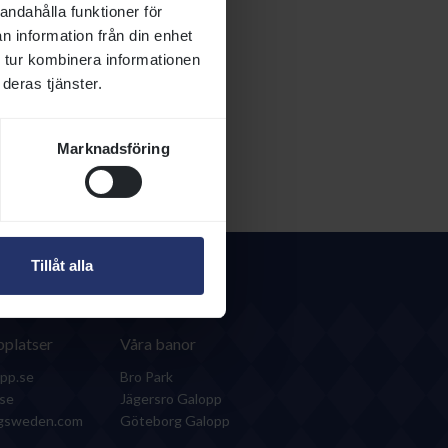
andahålla funktioner för
n information från din enhet
 tur kombinera informationen
deras tjänster.
Marknadsföring
Tillåt alla
platser
Våra banor
pp.se
Bro Park
.se
Jägersro Galopp
ngsweden.com
Göteborg Galopp