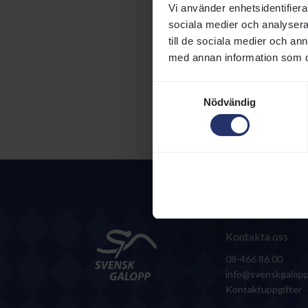
Vi använder enhetsidentifierar
sociala medier och analysera 
till de sociala medier och a
med annan information som du 
Samtyckesval
Nödvändig
Kontakta oss
08-466 86 00
info@svenskgalopp
Kontaktuppgifter