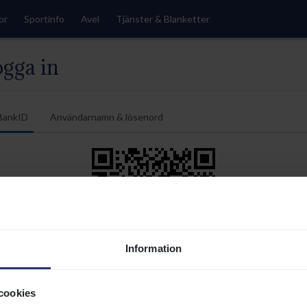
or
Sportinfo
Avel
Tjänster & Blanketter
gga in
BankID
Användarnamn & lösenord
Information
Använd BankID på samma enhet
cookies