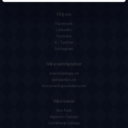
Följ oss
Facebook
LinkedIn
Youtube
X / Twitter
Instagram
Våra webbplatser
svenskgalopp.se
galopptips.se
horseracingsweden.com
Våra banor
Bro Park
Jägersro Galopp
Göteborg Galopp