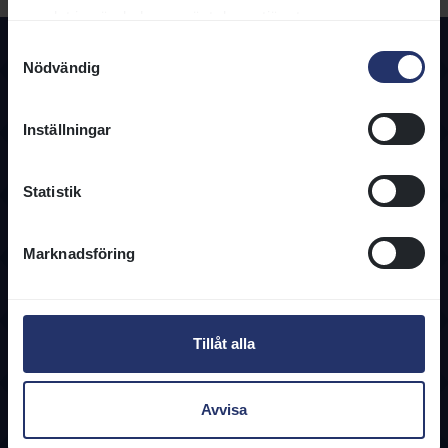
samlat in när du har använt deras tjänster.
Samtyckesval
Nödvändig
Inställningar
Statistik
Kontakta oss
08-466 86 00
info@svenskgalopp.se
Marknadsföring
Kontaktuppgifter
Information
Tillåt alla
Användarvillkor
Integritetspolicy
Cookies
Avvisa
Regelverk
Tjänster & Blanketter