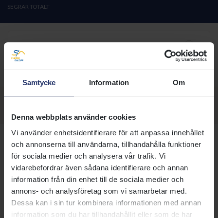
SEGRAR TOTALT
Ägarfärger
TURKOS;vita,mblå stjärnor;vit
Samtycke
Information
Om
Visa sektion:
Denna webbplats använder cookies
Vi använder enhetsidentifierare för att anpassa innehållet
Hästnamn
och annonserna till användarna, tillhandahålla funktioner
Född
Ålder
Kön
HCP
Vinstsumma 
för sociala medier och analysera vår trafik. Vi
vidarebefordrar även sådana identifierare och annan
FLY
2022-01-20
4
S
74
LIBERTY
information från din enhet till de sociala medier och
FLY (GB)
annons- och analysföretag som vi samarbetar med.
RITZY
2021-04-24
5
S
69
Dessa kan i sin tur kombinera informationen med annan
(GB)
information som du har tillhandahållit eller som de har