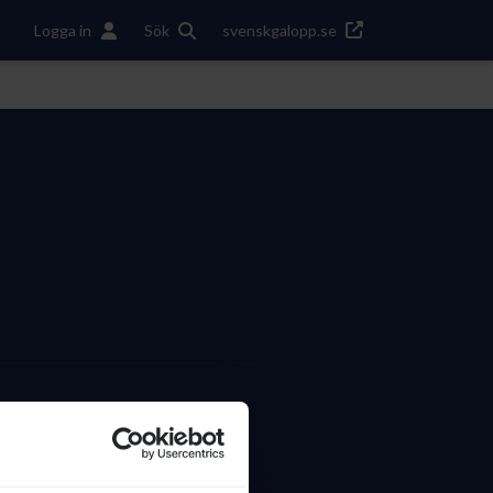
Logga in
Sök
svenskgalopp.se
11
SEGRAR TOTALT