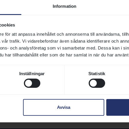
Information
cookies
e för att anpassa innehållet och annonserna till användarna, tillh
vår trafik. Vi vidarebefordrar även sådana identifierare och anna
nnons- och analysföretag som vi samarbetar med. Dessa kan i sin
har tillhandahållit eller som de har samlat in när du har använt 
Inställningar
Statistik
Ålder
Kön
HCP
Vinstsumma inkl häs
4
S
77
Avvisa
5
V
84