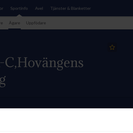
or
Sportinfo
Avel
Tjänster & Blanketter
re
Ägare
Uppfödare
A-C,Hovängens
g
 121 974 kr
1
STSUMMA (INKL. BONUS) TOTAL
SEGRAR 2026