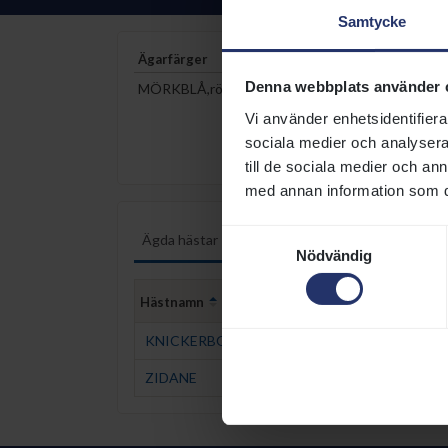
Samtycke
Ägarfärger
Denna webbplats använder 
MÖRKBLÅ,röda hängslen;mblå söm;röd
Vi använder enhetsidentifierar
sociala medier och analysera 
till de sociala medier och a
med annan information som du 
Samtyckesval
Ägda hästar
Ägarstatistik
Nödvändig
Hästnamn
Född
KNICKERBOCKER (FR)
2022-04-05
ZIDANE
2021-02-23