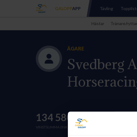
GALOPP
APP
Tävling
Topplist
Hästar
Tränare/rytta
ÄGARE
Svedberg 
Horseracin
134 580 kr
3
VINSTSUMMA (INKL. BONUS) 2026
VIN