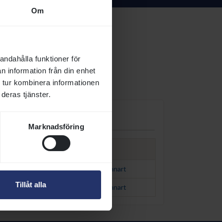
Om
andahålla funktioner för
n information från din enhet
 tur kombinera informationen
deras tjänster.
Marknadsföring
tägarpremie
Tränare
113 274
Reuterskiöld Jr Lennart
Tillåt alla
2 149 034
Reuterskiöld Jr Lennart