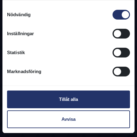
Samtyckesval
Nödvändig
Inställningar
Kontakta oss
Statistik
08-466 86 00
info@svenskgalopp.se
Kontaktuppgifter
Marknadsföring
Information
Användarvillkor
Tillåt alla
Integritetspolicy
Cookies
Regelverk
Avvisa
Tjänster & Blanketter