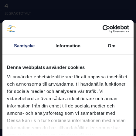
4
SEGRAR TOTALT
Ägarfärger
Samtycke
Information
Om
GRÖN;orange;grön
Denna webbplats använder cookies
Visa sektion:
Vi använder enhetsidentifierare för att anpassa innehållet
och annonserna till användarna, tillhandahålla funktioner
för sociala medier och analysera vår trafik. Vi
Hästnamn
vidarebefordrar även sådana identifierare och annan
Född
Ålder
Kön
HCP
Vinstsumma 
information från din enhet till de sociala medier och
annons- och analysföretag som vi samarbetar med.
PAPA
2023-04-30
3
V
85
JOE (IRE)
Dessa kan i sin tur kombinera informationen med annan
information som du har tillhandahållit eller som de har
samlat in när du har använt deras tjänster.