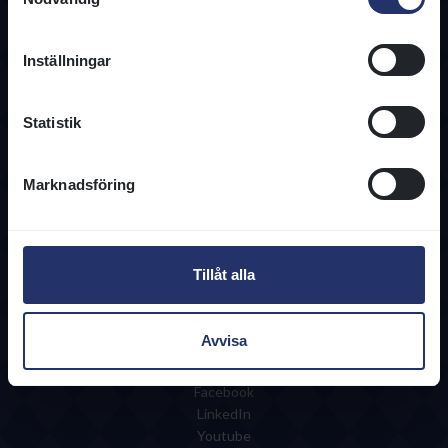
Kontakta oss
Inställningar
08-466 86 00
info@svenskgalopp.se
Statistik
Kontaktuppgifter
Information
Marknadsföring
Användarvillkor
Integritetspolicy
Cookies
Tillåt alla
Regelverk
Tjänster & Blanketter
Avvisa
Följ oss
Facebook
LinkedIn
Youtube