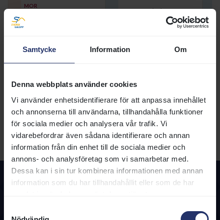
MOR
MINCIO (FR)
1957
AMAZER (GB)
1967
ALZARA (GB)
1961
Samtycke
Information
Om
Utskrivbar sida med 5 generationer
SIGNALEMENT
Huvud:
Denna webbplats använder cookies
Vänster fram:
Höger fram:
Vi använder enhetsidentifierare för att anpassa innehållet
Vänster bak:
och annonserna till användarna, tillhandahålla funktioner
Höger bak:
Övrigt:
för sociala medier och analysera vår trafik. Vi
vidarebefordrar även sådana identifierare och annan
HÄSTPASS
Utf.datum:
information från din enhet till de sociala medier och
annons- och analysföretag som vi samarbetar med.
Dessa kan i sin tur kombinera informationen med annan
information som du har tillhandahållit eller som de har
samlat in när du har använt deras tjänster.
Samtyckesval
Nödvändig