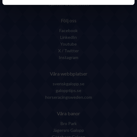
Tjänster & Blanketter
Följ oss
Facebook
LinkedIn
Youtube
X / Twitter
Instagram
Våra webbplatser
svenskgalopp.se
galopptips.se
horseracingsweden.com
Våra banor
Bro Park
Jägersro Galopp
Göteborg Galopp