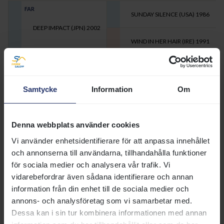
FAR
SUNDAY SILENCE (USA)
1986
DEEP IMPACT (JPN)
2002
WIND IN HER HAIR (IRE)
1991
MOR
GIANT'S CAUSEWAY (USA)
1997
BASTET (IRE)
2002
Samtycke
Information
Om
BENEDICTION (IRE)
1985
Utskrivbar sida med 5 generationer
Denna webbplats använder cookies
SIGNALEMENT
Huvud:
Stjärn. Virvel till vänster om mittlinjen i övre ögonhöjd.
Vi använder enhetsidentifierare för att anpassa innehållet
Vänster fram:
Nil.
och annonserna till användarna, tillhandahålla funktioner
Höger fram:
Nil.
Vänster bak:
Vit kronrand insidan.
för sociala medier och analysera vår trafik. Vi
Höger bak:
Vit kronrand.
vidarebefordrar även sådana identifierare och annan
Övrigt:
Virvel övre mankammen båda sidor.
information från din enhet till de sociala medier och
HÄSTPASS
annons- och analysföretag som vi samarbetar med.
Utf.datum:
2008-12-31
Dessa kan i sin tur kombinera informationen med annan
CHIPNUMMER: