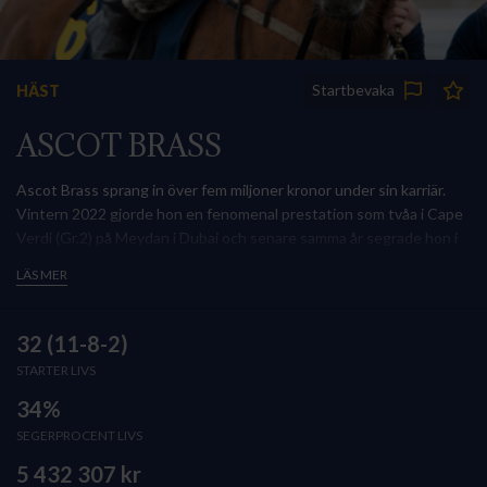
Startbevaka
HÄST
ASCOT BRASS
Ascot Brass sprang in över fem miljoner kronor under sin karriär.
Vintern 2022 gjorde hon en fenomenal prestation som tvåa i Cape
Verdi (Gr.2) på Meydan i Dubai och senare samma år segrade hon i
Bloomers’ Vase (L) på Bro Park. Vintern 22/23 spenderades i Dubai
LÄS MER
där hon lyckades bli trea i Balanchine (Gr.2) och därefter blev det
åter en seger i Bloomers' Vase (L). Totalt blev det elva segrar för
det här fenomenala svenskuppfödda stoet, varav fyra på listednivå.
32 (11-8-2)
STARTER LIVS
34%
SEGERPROCENT LIVS
5 432 307 kr