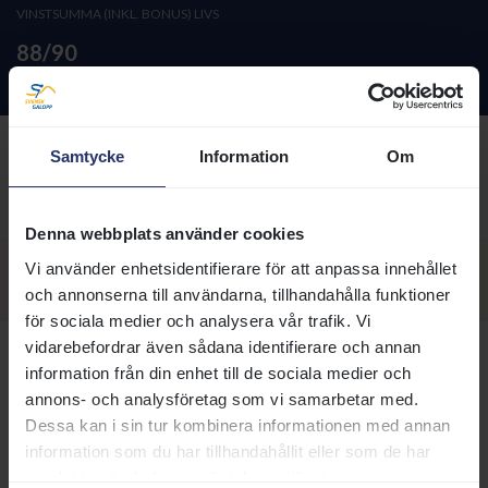
VINSTSUMMA (INKL. BONUS) LIVS
88/90
HANDICAP AKTUELLT/MAX
Exp till Norge 2018 - Imp från Norge 2023.
Samtycke
Information
Om
Detaljerad information
Denna webbplats använder cookies
Visa sektion:
Vi använder enhetsidentifierare för att anpassa innehållet
och annonserna till användarna, tillhandahålla funktioner
för sociala medier och analysera vår trafik. Vi
vidarebefordrar även sådana identifierare och annan
FAR
GALILEO (IRE)
1998
information från din enhet till de sociala medier och
annons- och analysföretag som vi samarbetar med.
JUNIPER TREE (IRE)
2011
Dessa kan i sin tur kombinera informationen med annan
ALEXANDER GOLDRUN (IRE)
200
information som du har tillhandahållit eller som de har
MOR
samlat in när du har använt deras tjänster.
DEFINITE ARTICLE (GB)
1992