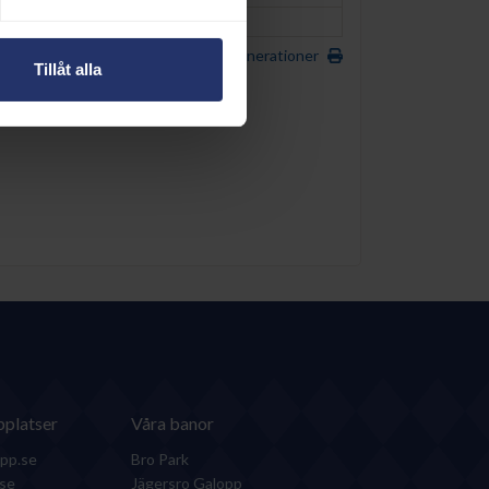
RUTHLESS ROSE (USA)
1985
Utskrivbar sida med 5 generationer
Tillåt alla
platser
Våra banor
pp.se
Bro Park
.se
Jägersro Galopp