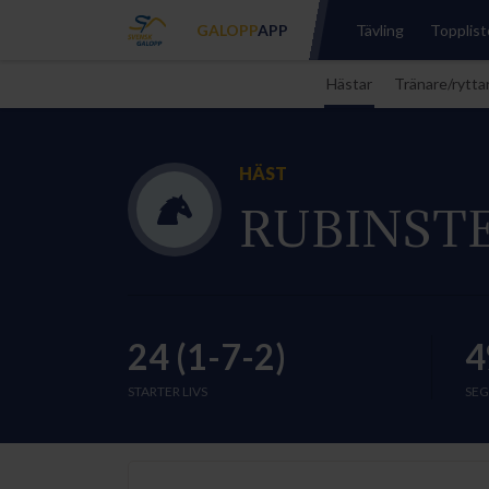
GALOPP
APP
Tävling
Topplist
Hästar
Tränare/rytta
HÄST
RUBINST
24 (1-7-2)
4
STARTER LIVS
SEG