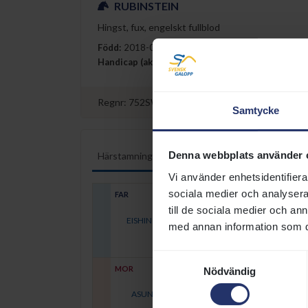
RUBINSTEIN
Hingst, fux, engelskt fullblod
Född
:
2018-04-24 (död 2023)
Uppf
Handicap (aktuellt/max)
:
80/82
Uppf
Regnr:
752SWE00002688T
Stamboksreferen
Samtycke
Denna webbplats använder 
Härstamning
Tävlingsresultat
Lopplista
Vi använder enhetsidentifierar
sociala medier och analysera 
FAR
till de sociala medier och a
EISHIN DUNKIRK (USA)
1997
med annan information som du 
Samtyckesval
MOR
Nödvändig
ASUNCION
2005