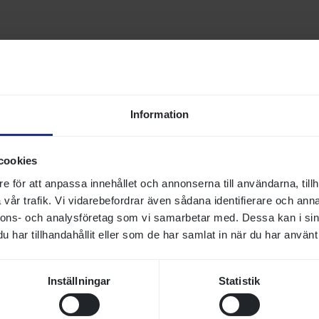
ödare
:
Rävdansens Stuteri AB
Ägare
:
C Andersson
Racing,Racemusic,PW
ödarstatus
:
Svensk
s: SvSF Online
Information
cookies
Historik
e för att anpassa innehållet och annonserna till användarna, tillh
vår trafik. Vi vidarebefordrar även sådana identifierare och anna
MR PROSPECTOR (USA)
1970
nnons- och analysföretag som vi samarbetar med. Dessa kan i sin
har tillhandahållit eller som de har samlat in när du har använt 
FOREST FLOWER (USA)
1984
Inställningar
Statistik
MOST WELCOME (GB)
1984