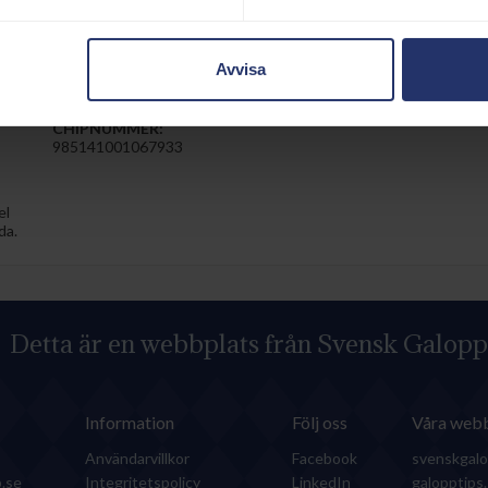
DELTA DOWNS (GB)
1990
Avvisa
HÄSTPASS
vre
Utf.datum:
2018-08-24
CHIPNUMMER:
985141001067933
el
da.
Detta är en webbplats från Svensk Galopp
Information
Följ oss
Våra webb
Användarvillkor
Facebook
svenskgalo
.se
Integritetspolicy
LinkedIn
galopptips