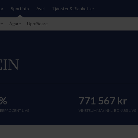
or
Sportinfo
Avel
Tjänster & Blanketter
re
Ägare
Uppfödare
EIN
%
771 567 kr
ERPROCENT LIVS
VINSTSUMMA (INKL. BONUS) LIVS