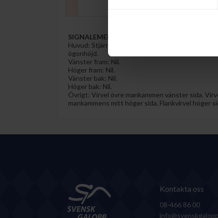
SIGNALEMENT
Huvud:
Stjärn innehållande virvel på mittlinjen i ö
ögonhöjd.
Vänster fram:
Nil.
Höger fram:
Nil.
Vänster bak:
Nil.
Höger bak:
Nil.
Övrigt:
Virvel övre mankammen vänster sida. Virv
mankammens mitt höger sida. Flankvirvel höger si
Kontakta oss
08-466 86 00
info@svenskgalopp