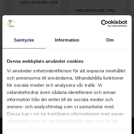
CAPE CROSS (IRE)
1994
PARK APPEAL (IRE)
1982
MOR
KINGMAMBO (USA)
1990
THIELLA (USA)
2004
Samtycke
Information
Om
THEORETICALLY (USA)
1997
Utskrivbar sida med 5 generationer
Denna webbplats använder cookies
SIGNALEMENT
Huvud:
Vi använder enhetsidentifierare för att anpassa innehållet
Vänster fram:
och annonserna till användarna, tillhandahålla funktioner
Höger fram:
Vänster bak:
för sociala medier och analysera vår trafik. Vi
Höger bak:
vidarebefordrar även sådana identifierare och annan
Övrigt:
information från din enhet till de sociala medier och
HÄSTPASS
annons- och analysföretag som vi samarbetar med.
Utf.datum:
Dessa kan i sin tur kombinera informationen med annan
information som du har tillhandahållit eller som de har
samlat in när du har använt deras tjänster.