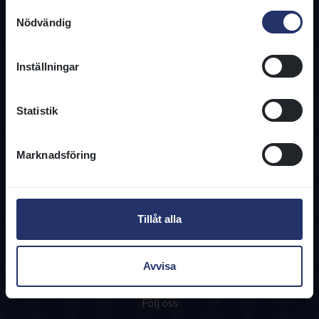
Samtyckesval
Nödvändig
Inställningar
Kontakta oss
08-466 86 00
Statistik
info@svenskgalopp.se
Kontaktuppgifter
Marknadsföring
Information
Användarvillkor
Integritetspolicy
Tillåt alla
Cookies
Regelverk
Tjänster & Blanketter
Avvisa
Följ oss