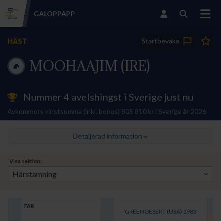
GALOPP
APP
Startbevaka
HÄST
MOOHAAJIM (IRE)
Nummer 4 avelshingst i Sverige just nu
Avkommors vinstsumma (inkl. bonus) 805 810 kr i Sverige år 2026
Detaljerad information
Visa sektion:
FAR
GREEN DESERT (USA)
1983