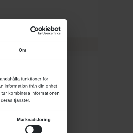
Om
andahålla funktioner för
SUNDAY SILENCE (USA)
1986
n information från din enhet
WIND IN HER HAIR (IRE)
1991
 tur kombinera informationen
GIANT'S CAUSEWAY (USA)
1997
deras tjänster.
BENEDICTION (IRE)
1985
DANZIG (USA)
1977
Marknadsföring
BELONGING (USA)
1979
EXBOURNE (USA)
1986