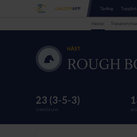
GALOPP
APP
Tävling
Topplist
Hästar
Tränare/rytta
HÄST
ROUGH B
23 (3-5-3)
1
STARTER LIVS
SEG