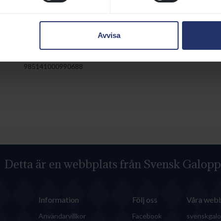
THREEMINUTEAPPEAL (USA)
1997
Avvisa
HÄSTPASS
vre
Utf.datum:
2019-11-22
CHIPNUMMER:
985141000990688
Detta är en webbplats från Svensk Galopp
Information
Följ oss
Våra webb
Användarvillkor
Facebook
svenskgalo