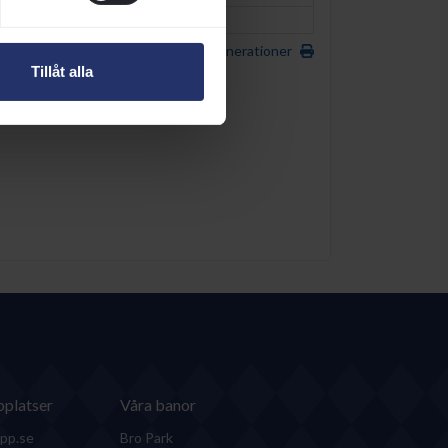
APPEAL TO ME (USA)
1987
Utskrivbar sida med 5 generationer
Tillåt alla
platser
Våra banor
pp.se
Bro Park