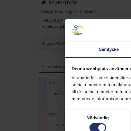
ROUGH BOY
Valack, brun, engelskt fullblod
Född
:
2019-04-23
Uppf
Handicap (aktuellt/max)
:
63/68
Uppf
Regnr:
752SWE00002912T
Stamboksreferen
Samtycke
Härstamning
Tävlingsresultat
Lopplista
Denna webbplats använder 
Vi använder enhetsidentifierar
FAR
sociala medier och analysera 
till de sociala medier och a
BAROCCI (JPN)
2008
med annan information som du 
Samtyckesval
MOR
Nödvändig
SOLID PLATINUM
2008