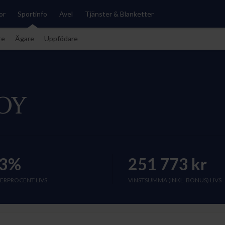
or
Sportinfo
Avel
Tjänster & Blanketter
re
Ägare
Uppfödare
OY
3%
251 773 kr
ERPROCENT LIVS
VINSTSUMMA (INKL. BONUS) LIVS