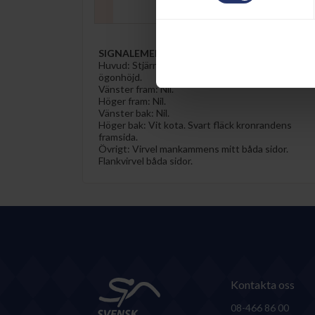
SIGNALEMENT
Huvud:
Stjärn innehållande virvel på mittlinjen i ö
ögonhöjd.
Vänster fram:
Nil.
Höger fram:
Nil.
Vänster bak:
Nil.
Höger bak:
Vit kota. Svart fläck kronrandens
framsida.
Övrigt:
Virvel mankammens mitt båda sidor.
Flankvirvel båda sidor.
Kontakta oss
08-466 86 00