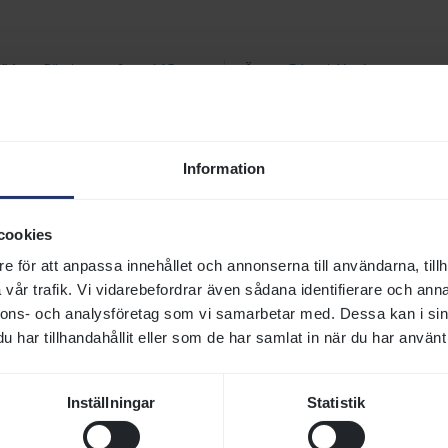
ödare
:
Rävdansens Stuteri AB
Ägare
:
Edmark Linnéa
ödarstatus
:
Svensk
s: SvSF Online
Information
Historik
cookies
e för att anpassa innehållet och annonserna till användarna, tillh
vår trafik. Vi vidarebefordrar även sådana identifierare och anna
DEEP IMPACT (JPN)
2002
nnons- och analysföretag som vi samarbetar med. Dessa kan i sin
har tillhandahållit eller som de har samlat in när du har använt 
BASTET (IRE)
2002
BELONG TO ME (USA)
1989
Inställningar
Statistik