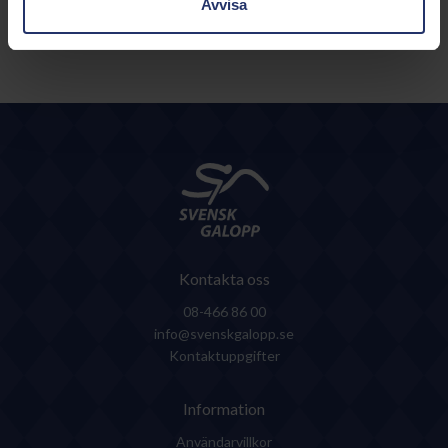
Avvisa
Kontakta oss
08-466 86 00
info@svenskgalopp.se
Kontaktuppgifter
Information
Användarvillkor