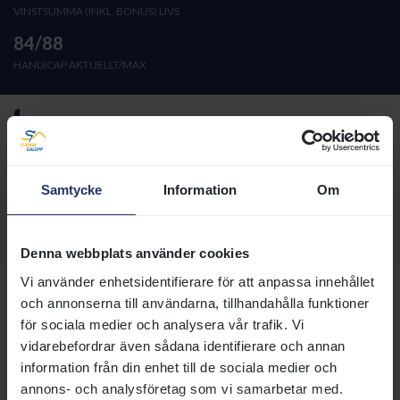
VINSTSUMMA (INKL. BONUS) LIVS
84/88
HANDICAP AKTUELLT/MAX
Imp från USA 2020.
Tillfälligt utförd till Frankrike för avel.
Detaljerad information
Samtycke
Information
Om
Visa sektion:
Denna webbplats använder cookies
Vi använder enhetsidentifierare för att anpassa innehållet
FAR
och annonserna till användarna, tillhandahålla funktioner
BERNSTEIN (USA)
1997
för sociala medier och analysera vår trafik. Vi
KARAKONTIE (JPN)
2011
vidarebefordrar även sådana identifierare och annan
SUN IS UP (JPN)
1998
information från din enhet till de sociala medier och
annons- och analysföretag som vi samarbetar med.
MOR
STREET SENSE (USA)
2004