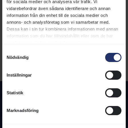
Utskrivbar sida med 5 generationer
för sociala medier och analysera vår trafik. Vi
SIGNALEMENT
vidarebefordrar även sådana identifierare och annan
Huvud:
Stjärn innehållande virvel på mittlinjen i övre
information från din enhet till de sociala medier och
ögonhöjd,förenad i strimma som täcker höger näsborre.
Vänster fram:
Nil.
annons- och analysföretag som vi samarbetar med.
Höger fram:
Nil.
Dessa kan i sin tur kombinera informationen med annan
Vänster bak:
Vit kota.
information som du har tillhandahållit eller som de har
Höger bak:
Nil.
Övrigt:
Virvel övre mankammen båda sidor.Flankvirvel båda
samlat in när du har använt deras tjänster.
sidor.Strupvirvel.Två virvlar på bringan.
Samtyckesval
HÄSTPASS
Nödvändig
Utf.datum:
2020-10-28
CHIPNUMMER:
985101045351842
Inställningar
Statistik
Marknadsföring