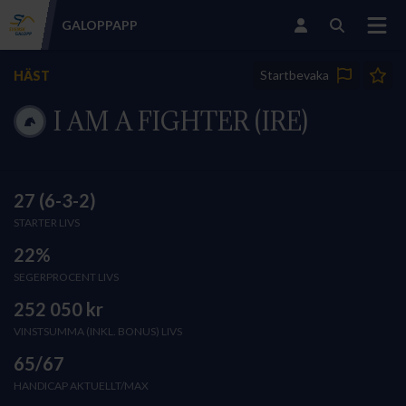
GALOPP
APP
Startbevaka
HÄST
I AM A FIGHTER (IRE)
27 (6-3-2)
STARTER LIVS
22%
SEGERPROCENT LIVS
252 050 kr
VINSTSUMMA (INKL. BONUS) LIVS
65/67
HANDICAP AKTUELLT/MAX