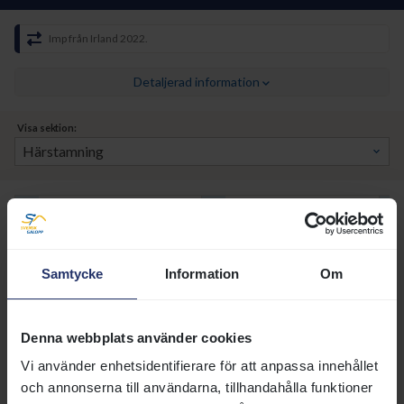
Imp från Irland 2022.
Detaljerad information
Visa sektion:
FAR
KYLLACHY (GB)
1998
DRAGON PULSE (IRE)
2009
POETICAL (IRE)
2001
Samtycke
Information
Om
MOR
BUSHRANGER (IRE)
2006
Denna webbplats använder cookies
LOUMARIN (IRE)
2012
Vi använder enhetsidentifierare för att anpassa innehållet
MASELA (IRE)
2007
och annonserna till användarna, tillhandahålla funktioner