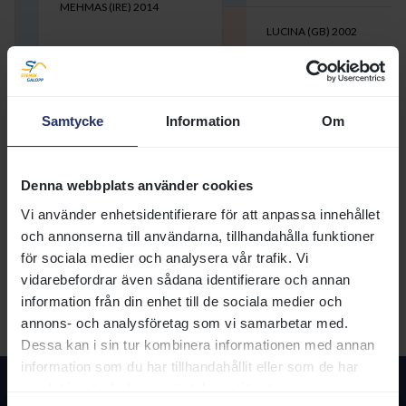
MEHMAS (IRE)
2014
LUCINA (GB)
2002
MOR
ARCANO (IRE)
2007
TRIGGERS BROOM (IRE)
2012
Samtycke
Information
Om
GREAT JOY (IRE)
1996
Utskrivbar sida med 5 generationer
Denna webbplats använder cookies
SIGNALEMENT
Huvud:
Vi använder enhetsidentifierare för att anpassa innehållet
Vänster fram:
och annonserna till användarna, tillhandahålla funktioner
Höger fram:
Vänster bak:
för sociala medier och analysera vår trafik. Vi
Höger bak:
vidarebefordrar även sådana identifierare och annan
Övrigt:
information från din enhet till de sociala medier och
HÄSTPASS
annons- och analysföretag som vi samarbetar med.
Utf.datum:
Dessa kan i sin tur kombinera informationen med annan
information som du har tillhandahållit eller som de har
samlat in när du har använt deras tjänster.