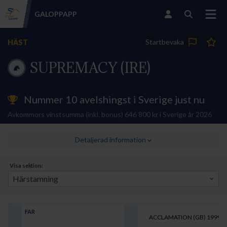
GALOPP
APP
Startbevaka
HÄST
SUPREMACY (IRE)
Nummer 10 avelshingst i Sverige just nu
Avkommors vinstsumma (inkl. bonus) 646 800 kr i Sverige år 2026
Detaljerad information
Visa sektion:
FAR
ACCLAMATION (GB)
1999