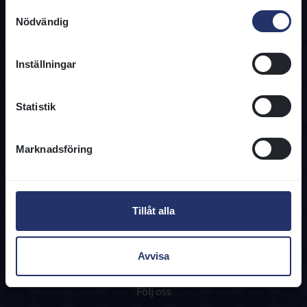
Samtyckesval
Nödvändig
Inställningar
Kontakta oss
08-466 86 00
Statistik
info@svenskgalopp.se
Kontaktuppgifter
Marknadsföring
Information
Användarvillkor
Integritetspolicy
Tillåt alla
Cookies
Regelverk
Tjänster & Blanketter
Avvisa
Följ oss