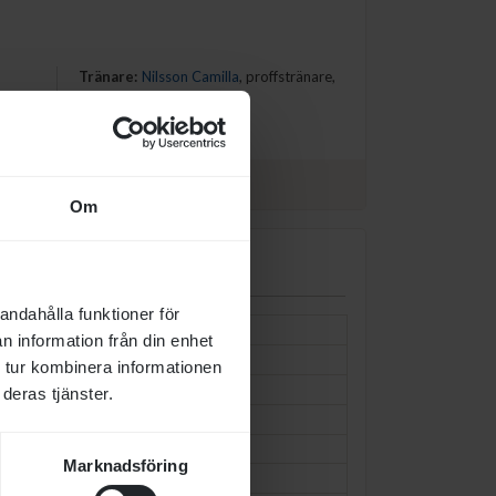
Tränare
:
Nilsson Camilla
, proffstränare,
MARKARYD
-vit
Om
andahålla funktioner för
WAFI (KSA)
1975
n information från din enhet
BUSHRA (KSA)
1975
 tur kombinera informationen
MANGANATE (FR)
1972
deras tjänster.
ASBAA D'AROCO (FR)
1988
CALIN DU LOUP (FR)
1996
Marknadsföring
CHAR RICH LOUISE (USA)
1990