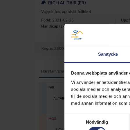
RICH AL TAIR (FR)
Valack, fux, arabiskt fullblod
Född
:
2021-02-25
Uppf
Handicap (aktuellt/max)
:
52/56
Uppf
Regnr:
25000121311810N
Samtycke
Härstamning
Tävlingsresultat
Lopplista
Denna webbplats använder 
Vi använder enhetsidentifierar
FAR
sociala medier och analysera 
till de sociala medier och a
AL TAIR (GB)
2007
med annan information som du 
Samtyckesval
MOR
Nödvändig
RICH FLYING (USA)
2009