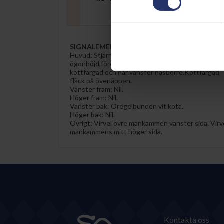
SIGNALEMENT
Huvud:
Stjärn innehållande virvel på mittlinjen i ö
ögonhöjd,förenad i strimma som avslutas som
köttfärgad och når vänster näsborre.Köttfärgad
fläck på överläppen.
Vänster fram:
Nil.
Höger fram:
Nil.
Vänster bak:
Oregelbunden vit kota.
Höger bak:
Nil.
Övrigt:
Virvel övre mankammen vänster sida. Virv
mankammens mitt höger sida.
Kontakta oss