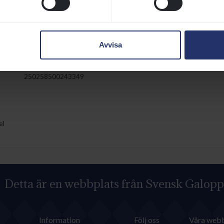
FRAYNCE (FR)
2001
Avvisa
HÄSTPASS
ver
Utf.datum:
CHIPNUMMER:
250258500243349
el
Detta är en webbplats från Svensk Galopp
Information
Följ oss
Våra webb