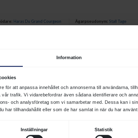
ödare
:
Haras Du Grand Courgeon
Ägarpseudonym
:
Stall Tage
ödarstatus
:
Övrigt
Ägarfärger
:
VINRÖD,vit stj;vinröd
lgdr;vit stj
Information
Historik
cookies
e för att anpassa innehållet och annonserna till användarna, tillh
vår trafik. Vi vidarebefordrar även sådana identifierare och anna
AMER (KSA)
1984
nnons- och analysföretag som vi samarbetar med. Dessa kan i sin
har tillhandahållit eller som de har samlat in när du har använt 
ALTESSE D'AROCO (FR)
1992
TH RICHIE (USA)
2001
Inställningar
Statistik