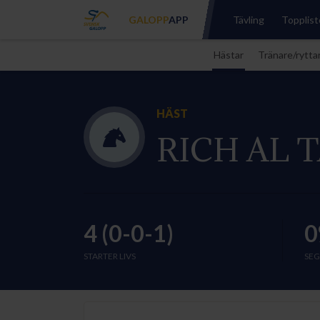
GALOPP
APP
Tävling
Topplist
Hästar
Tränare/rytta
HÄST
RICH AL T
4 (0-0-1)
0
STARTER LIVS
SEG