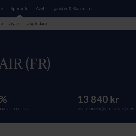
or
Sportinfo
Avel
Tjänster & Blanketter
re
Ägare
Uppfödare
AIR (FR)
%
13 840 kr
ERPROCENT LIVS
VINSTSUMMA (INKL. BONUS) LIVS