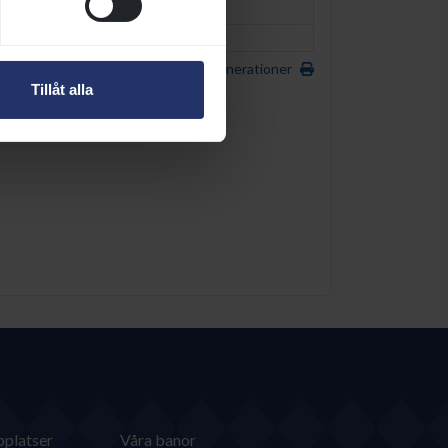
DORMANE (FR)
1984
FRYGA (USA)
1987
Utskrivbar sida med 5 generationer
Tillåt alla
platser
Våra banor