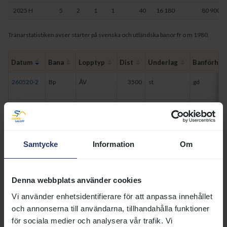
2025 H
5
2
1
1
40
16 180
80 900
Tränarstatistiken avser starter på svenska och utländska banor fr o m 1980.
Datum
Bana
Lopptyp
Dist
Underlag
Banförh
260520-2
Bp
ÅV
3500
st
gd
260506-2
Bp
ÅV
3500
st
gd
251026-1
Bp
ÅV
3200
hä
gm
Samtycke
Information
Om
250927-1
Gg
ÅV
3200
hä
gd
Denna webbplats använder cookies
250921-1
Bp
ÅV
3800
hä
gd
Vi använder enhetsidentifierare för att anpassa innehållet
och annonserna till användarna, tillhandahålla funktioner
250831-8
Gg
ÅV
3200
hä
gd
för sociala medier och analysera vår trafik. Vi