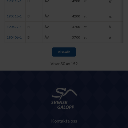
190518-1
Bl
ÅV
4200
st
gd
190518-1
Bl
ÅV
4200
st
gd
190427-1
Bl
ÅV
3700
st
bl
190406-1
Bl
ÅV
3700
st
gl
Visa alla
Visar
30
av
159
Kontakta oss