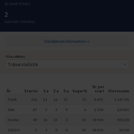
SEGRAR TOTALT
2
HÄSTAR I TRÄNING
Detaljerad information
Visa sektion:
Kr per
År
Starter
1:a
2:a
3:a
Seger%
start
Vinstsumma
Totalt
136
21
16
12
15
8 435
1 147 130
Slätt
87
5
3
9
6
2 538
220 830
Hinder
49
16
13
3
33
18 904
926 300
2026 H
2
1
0
0
50
18 250
36 500