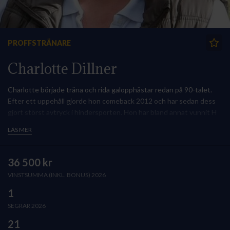
PROFFSTRÄNARE
Charlotte Dillner
Charlotte började träna och rida galopphästar redan på 90-talet.
Efter ett uppehåll gjorde hon comeback 2012 och har sedan dess
gjort störst avtryck i hindersporten. Hon har bland annat vunnit H
M Konungens Pris två gånger med hästarna Accelerate och
LÄS MER
Symphonias Wilmar.
36 500 kr
VINSTSUMMA (INKL. BONUS) 2026
1
SEGRAR 2026
21