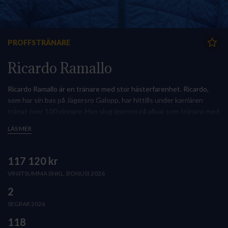
PROFFSTRÄNARE
Ricardo Ramallo
Ricardo Ramallo är en tränare med stor hästerfarenhet. Ricardo,
som har sin bas på Jägersro Galopp, har hittills under karriären
tränat över 100 vinnare. Han slog igenom på allvar som tränare med
stjärnsprintern El Guanche som blev en riktig reklamhäst.
LÄS MER
Så här presenterar Ricardo själv sin verksamhet:
Jag anpassar mig efter hästen och inte tvärtom, där varje häst
117 120 kr
tränar utifrån sina behov och inte utifrån att passa in i ett system.
VINSTSUMMA (INKL. BONUS) 2026
Hos mig finns möjlighet att äga både små och stora andelar eller en
hel häst själv.
2
SEGRAR 2026
118