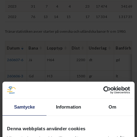
2023
31
7
4
4
23
17 474
541 690
2022
76
13
14
15
17
17 334
1 317 351
Tränarstatistiken avser starter på svenska och utländska banor fr o m 1980.
Datum
Bana
Lopptyp
Dist
Underlag
Banförh
260607-6
Jä
H64
2200
dt
gd
260606-3
Gd
H 3
1500
gr
lt
260513-5
Jä
H72
1200
dt
bl
260426-2
Jä
H60
2200
dt
gd
Samtycke
Information
Om
260411-1
Kl
ÅV
1600
gr
gm
Denna webbplats använder cookies
251130-5
Bp
H62
1400
dt
gd