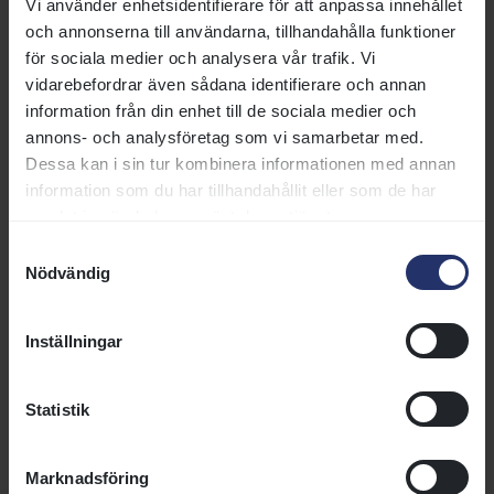
Vi använder enhetsidentifierare för att anpassa innehållet
och annonserna till användarna, tillhandahålla funktioner
251109-2
Jä
H60
1200
dt
gd
för sociala medier och analysera vår trafik. Vi
vidarebefordrar även sådana identifierare och annan
251109-7
Jä
H60
2200
dt
gd
information från din enhet till de sociala medier och
annons- och analysföretag som vi samarbetar med.
251108-7
Kl
H75
1400
gr
mj
Dessa kan i sin tur kombinera informationen med annan
information som du har tillhandahållit eller som de har
251101-4
Kl
H65
1400
gr
tg
samlat in när du har använt deras tjänster.
251029-4
Jä
H52
1200
dt
gd
Samtyckesval
Nödvändig
251015-2
Jä
H48
1200
dt
gd
Inställningar
251015-5
Jä
H67
1600
dt
gd
Statistik
251011-6
Kl
H62
1200
gr
mj
251005-5
Jä
H62
1730
dt
gd
Marknadsföring