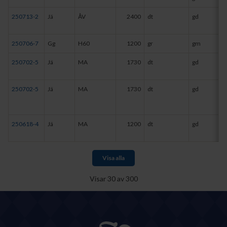
250713-2
Jä
ÅV
2400
dt
gd
250706-7
Gg
H60
1200
gr
gm
250702-5
Jä
MA
1730
dt
gd
250702-5
Jä
MA
1730
dt
gd
250618-4
Jä
MA
1200
dt
gd
Visa alla
Visar
30
av
300