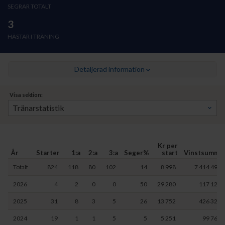
SEGRAR TOTALT
3
HÄSTAR I TRÄNING
Detaljerad information
Visa sektion:
Kr per
År
Starter
1:a
2:a
3:a
Seger%
start
Vinstsumma
Totalt
824
118
80
102
14
8 998
7 414 490
2026
4
2
0
0
50
29 280
117 120
2025
31
8
3
5
26
13 752
426 326
2024
19
1
1
5
5
5 251
99 768