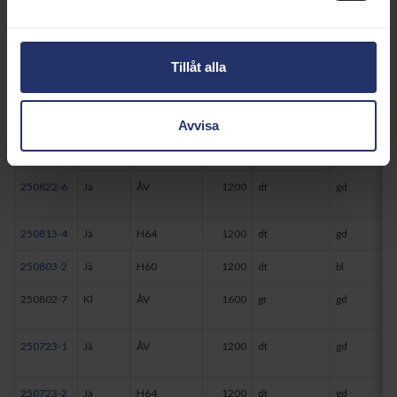
250924-6
Jä
ÅV
1200
dt
gd
250910-4
Jä
H60
1200
dt
gd
Tillåt alla
250906-8
Kl
ÅV
1200
gr
gm
Avvisa
250822-5
Jä
H60
1730
dt
gd
250822-6
Jä
ÅV
1200
dt
gd
250813-4
Jä
H64
1200
dt
gd
250803-2
Jä
H60
1200
dt
bl
250802-7
Kl
ÅV
1600
gr
gd
250723-1
Jä
ÅV
1200
dt
gd
250723-2
Jä
H64
1200
dt
gd