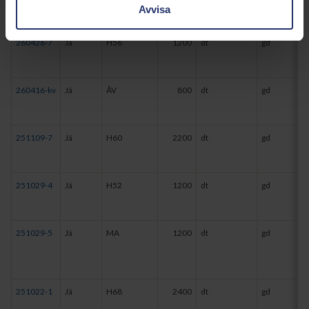
Avvisa
260426-7
Jä
H56
1200
dt
gd
260416-kv
Jä
ÅV
800
dt
gd
251109-7
Jä
H60
2200
dt
gd
251029-4
Jä
H52
1200
dt
gd
251029-5
Jä
MA
1200
dt
gd
251022-1
Jä
H68
2400
dt
gd