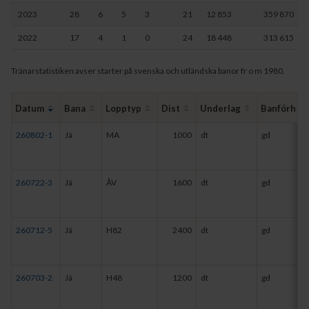
2023
28
6
5
3
21
12 853
359 870
2022
17
4
1
0
24
18 448
313 615
Tränarstatistiken avser starter på svenska och utländska banor fr o m 1980.
Datum
Bana
Lopptyp
Dist
Underlag
Banförh
260802-1
Jä
MA
1000
dt
gd
260722-3
Jä
ÅV
1600
dt
gd
260712-5
Jä
H82
2400
dt
gd
260703-2
Jä
H48
1200
dt
gd