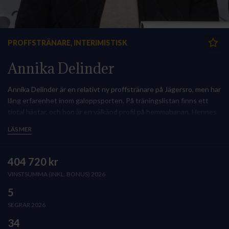
PROFFSTRÄNARE, INTERIMISTISK
Annika Delinder
Annika Delinder är en relativt ny proffstränare på Jägersro, men har
lång erfarenhet inom galoppsporten. På träningslistan finns ett
tiotal hästar, och hon är en välkänd profil på hemmabanan. Hennes
hittills största seger kom 2022 när hon vann ITM Spring Mile (L)
LÄS MER
med Couples, en seger som inbringade 150 000 kronor och
markerade ett viktigt steg i tränarkarriären.
404 720 kr
VINSTSUMMA (INKL. BONUS) 2026
5
SEGRAR 2026
34