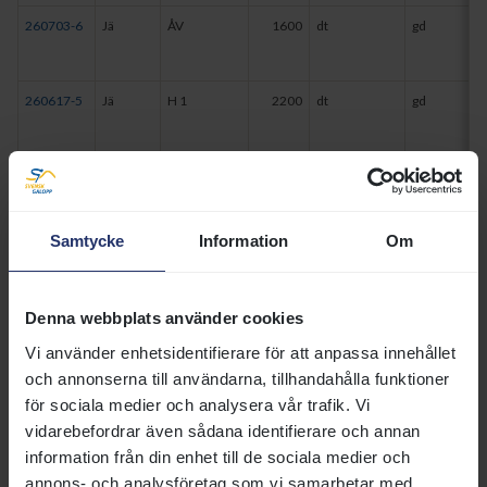
260703-6
Jä
ÅV
1600
dt
gd
260617-5
Jä
H 1
2200
dt
gd
260607-2
Jä
ÅV
2400
dt
gd
Samtycke
Information
Om
260607-7
Jä
ÅV
1730
dt
gd
Denna webbplats använder cookies
260524-2
Jä
H76
1600
dt
gd
Vi använder enhetsidentifierare för att anpassa innehållet
och annonserna till användarna, tillhandahålla funktioner
260524-7
Jä
H60
1730
dt
gd
för sociala medier och analysera vår trafik. Vi
vidarebefordrar även sådana identifierare och annan
information från din enhet till de sociala medier och
260513-1
Jä
MA
2200
dt
bl
annons- och analysföretag som vi samarbetar med.