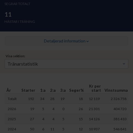
SEGRAR TOTALT
11
HÄSTAR I TRÄNING
Detaljerad information
Visa sektion:
Kr per
År
Starter
1:a
2:a
3:a
Seger%
start
Vinstsumma
Totalt
192
34
28
19
18
12 119
2 326 758
2026
19
5
4
0
26
21 301
404 720
2025
27
4
4
5
15
14 126
381 410
2024
50
6
11
5
12
10 937
546 841