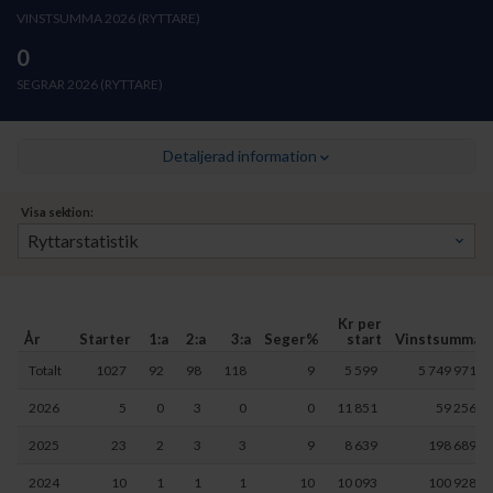
VINSTSUMMA 2026 (RYTTARE)
0
SEGRAR 2026 (RYTTARE)
Detaljerad information
Visa sektion:
Kr per
År
Starter
1:a
2:a
3:a
Seger%
start
Vinstsumma
Totalt
1027
92
98
118
9
5 599
5 749 971
2026
5
0
3
0
0
11 851
59 256
2025
23
2
3
3
9
8 639
198 689
2024
10
1
1
1
10
10 093
100 928