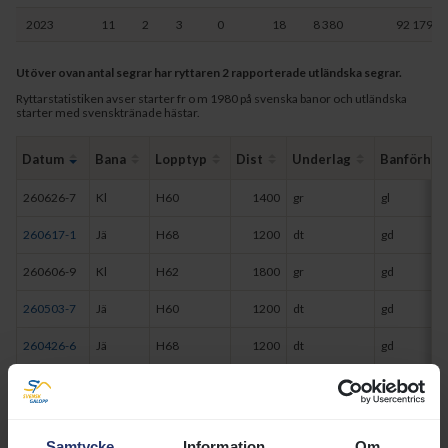
2023
11
2
3
0
18
8 380
92 179
Utöver ovan antal segrar har ryttaren 2 rapporterade utländska segrar.
Ryttarstatistiken avser starter fr o m 1980 på svenska banor och utländska
starter med svensktränade hästar.
Datum
Bana
Lopptyp
Dist
Underlag
Banförh
260626-7
Kl
H60
1400
gr
gl
260617-1
Jä
H68
1200
dt
gd
260606-9
Kl
H62
1800
gr
gd
260503-7
Jä
H60
1200
dt
gd
260426-6
Jä
H68
1200
dt
gd
251109-2
Jä
H60
1200
dt
gd
251022-3
Jä
H68
1200
dt
gd
Samtycke
Information
Om