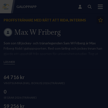
GALOPP
APP
PROFFSTRÄNARE MED RÄTT ATT RIDA, INTERIMS
Max W Friberg
Som son till jockey- och tränarlegenden Sam W Friberg är Max
Friberg född i galoppsporten. Red som lärling och jockey innan han
gjorde ett uppehåll från sporten för universitetsstudier. Tog ut
proffstränarlicens för ett par år sedan och driver idag ett mindre
LÄS MER
stall i Malmö.
64 716 kr
VINSTSUMMA (INKL. BONUS) 2026 (TRÄNARE)
0
SEGRAR 2026 (TRÄNARE)
59 256 kr