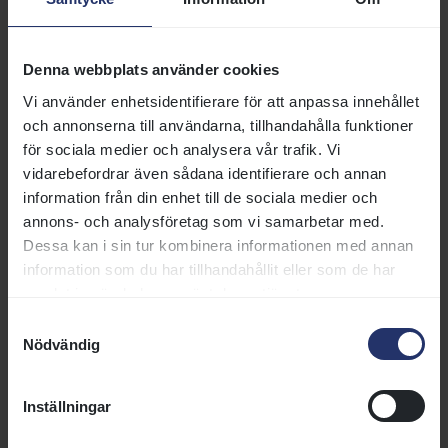
251018-3
Kl
H44
1800
gr
mj
251005-5
Jä
H62
1730
dt
gd
Denna webbplats använder cookies
250910-4
Jä
H60
1200
dt
gd
Vi använder enhetsidentifierare för att anpassa innehållet
250830-3
Kl
H44
1600
gr
gl
och annonserna till användarna, tillhandahålla funktioner
för sociala medier och analysera vår trafik. Vi
250830-4
Kl
H55
1600
gr
gl
vidarebefordrar även sådana identifierare och annan
information från din enhet till de sociala medier och
250830-5
Kl
H63
1600
gr
gl
annons- och analysföretag som vi samarbetar med.
Dessa kan i sin tur kombinera informationen med annan
250815-2
Kl
H54
1100
gr
gd
information som du har tillhandahållit eller som de har
samlat in när du har använt deras tjänster.
250815-3
Kl
H63
1400
gr
gd
Samtyckesval
250815-6
Kl
H60
2400
gr
gd
Nödvändig
250813-4
Jä
H64
1200
dt
gd
Inställningar
250810-5
Gg
H64
1200
gr
gm