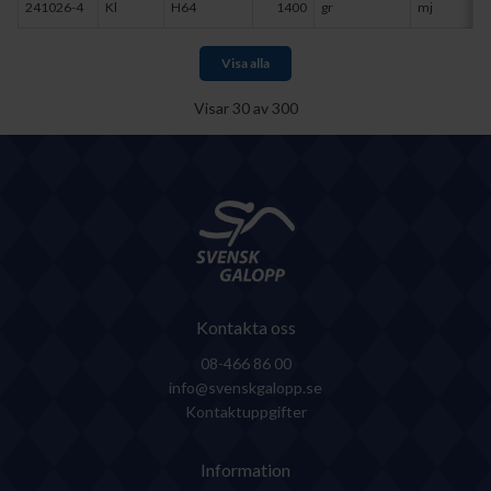
241026-4
Kl
H64
1400
gr
mj
Visa alla
Visar
30
av
300
Kontakta oss
08-466 86 00
info@svenskgalopp.se
Kontaktuppgifter
Information