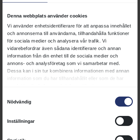
Denna webbplats använder cookies
260616-4
Bp
MA
1400
gr
gd
Vi använder enhetsidentifierare för att anpassa innehållet
260603-1
Bp
H72
2350
dt
gd
och annonserna till användarna, tillhandahålla funktioner
för sociala medier och analysera vår trafik. Vi
260603-3
Bp
MA
1600
dt
gd
vidarebefordrar även sådana identifierare och annan
information från din enhet till de sociala medier och
annons- och analysföretag som vi samarbetar med.
260603-3
Bp
MA
1600
dt
gd
Dessa kan i sin tur kombinera informationen med annan
information som du har tillhandahållit eller som de har
260603-4
Bp
H60
1600
dt
gd
samlat in när du har använt deras tjänster.
Samtyckesval
Nödvändig
260520-9
Bp
H64
1600
gr
gd
260419-5
Bp
MA
1600
dt
gd
Inställningar