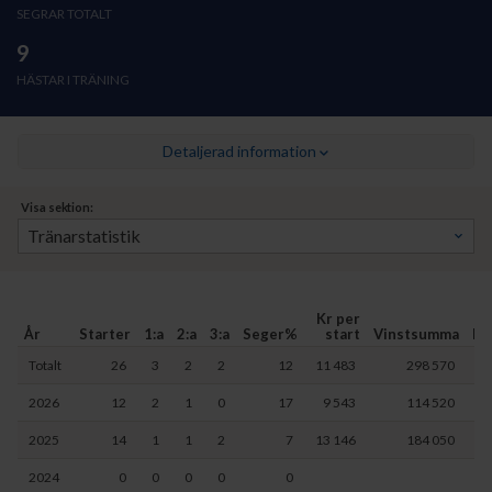
SEGRAR TOTALT
9
HÄSTAR I TRÄNING
Detaljerad information
Visa sektion:
Kr per
År
Starter
1:a
2:a
3:a
Seger%
start
Vinstsumma
Hä
Totalt
26
3
2
2
12
11 483
298 570
2026
12
2
1
0
17
9 543
114 520
2025
14
1
1
2
7
13 146
184 050
2024
0
0
0
0
0