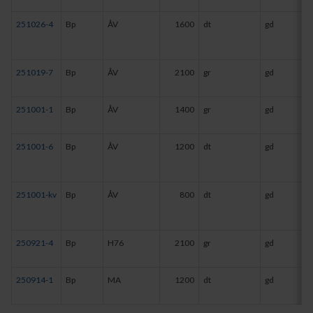
251026-4
Bp
ÅV
1600
dt
gd
251019-7
Bp
ÅV
2100
gr
gd
251001-1
Bp
ÅV
1400
gr
gd
251001-6
Bp
ÅV
1200
dt
gd
251001-kv
Bp
ÅV
800
dt
gd
250921-4
Bp
H76
2100
gr
gd
250914-1
Bp
MA
1200
dt
gd