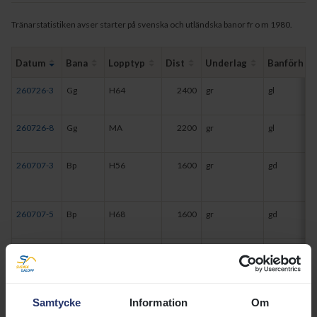
Tränarstatistiken avser starter på svenska och utländska banor fr o m 1980.
Datum
Bana
Lopptyp
Dist
Underlag
Banförh
260726-3
Gg
H64
2400
gr
gl
260726-8
Gg
MA
2200
gr
gl
260707-3
Bp
H56
1600
gr
gd
260707-5
Bp
H68
1600
gr
gd
260707-8
Bp
H68
2100
gr
gd
260628-6
Bp
H60
2100
gr
gl
Samtycke
Information
Om
260616-2
Bp
H56
1200
dt
gd