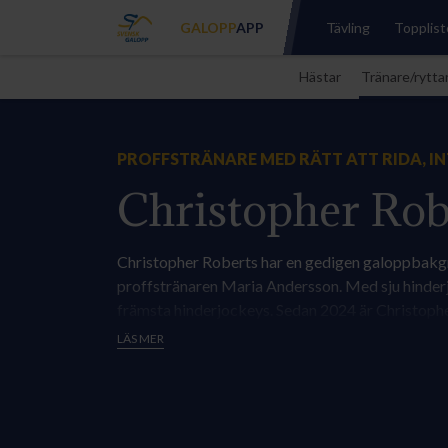
GALOPP
APP
Tävling
Topplist
Hästar
Tränare/rytta
PROFFSTRÄNARE MED RÄTT ATT RIDA, I
Christopher Rob
Christopher Roberts har en gedigen galoppbakgr
proffstränaren Maria Andersson. Med sju hinder
främsta hinderjockeys. Sedan 2024 är Christopher
stenkast från Bro Park.
LÄS MER
Christopher tar gärna emot nya hästägare i stallet
personliga stallet med de stora målen. Följ din h