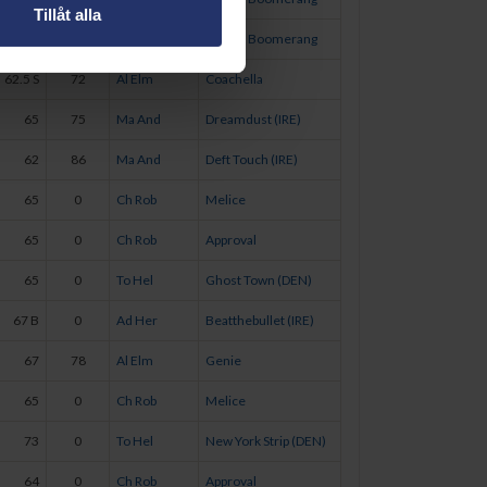
Tillåt alla
64
75
Ch Rob
Bang A Boomerang
62.5 S
72
Al Elm
Coachella
65
75
Ma And
Dreamdust (IRE)
62
86
Ma And
Deft Touch (IRE)
65
0
Ch Rob
Melice
65
0
Ch Rob
Approval
65
0
To Hel
Ghost Town (DEN)
67 B
0
Ad Her
Beatthebullet (IRE)
67
78
Al Elm
Genie
65
0
Ch Rob
Melice
73
0
To Hel
New York Strip (DEN)
64
0
Ch Rob
Approval