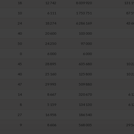
18
12 742
8 039 920
131 1
10
6 111
1 753 751
87 5
24
18 274
6 286 169
43 6
40
20 600
103 000
50
24 250
97 000
0
6 000
6 000
45
28 895
635 680
10 2
40
25 160
125 800
10 2
47
29 993
509 880
14
8 667
320 670
6 1
8
5 159
134 130
6 1
27
16 958
186 540
9
8 606
568 005
29 5