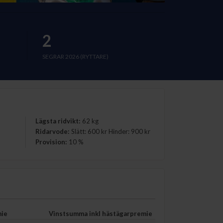
2
SEGRAR 2026 (RYTTARE)
Lägsta ridvikt
:
62 kg
Ridarvode
:
Slätt: 600 kr Hinder: 900 kr
Provision
:
10 %
mie
Vinstsumma inkl hästägarpremie