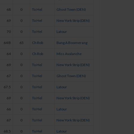
68
0
To Hel
Ghost Town (DEN)
69
0
To Hel
New York Strip (DEN)
70
0
To Hel
Latour
64 B
65
Ch Rob
Bang A Boomerang
64
0
Ch Rob
Miss Avalanche
69
0
To Hel
New York Strip (DEN)
67
0
To Hel
Ghost Town (DEN)
67.5
0
To Hel
Latour
69
0
To Hel
New York Strip (DEN)
66
0
To Hel
Latour
67
0
To Hel
New York Strip (DEN)
68.5
0
To Hel
Latour