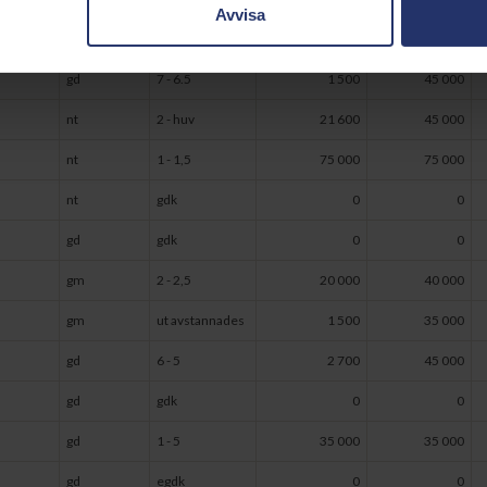
Avvisa
gd
gdk
0
0
gd
7 - 6.5
1 500
45 000
nt
2 - huv
21 600
45 000
nt
1 - 1,5
75 000
75 000
nt
gdk
0
0
gd
gdk
0
0
gm
2 - 2,5
20 000
40 000
gm
ut avstannades
1 500
35 000
gd
6 - 5
2 700
45 000
gd
gdk
0
0
gd
1 - 5
35 000
35 000
gd
egdk
0
0