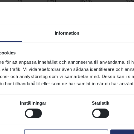
10
8 231
395 105
29 5
6
9 606
172 900
29
14 529
406 800
1 3
22
6 439
57 950
1 3
Information
32
18 361
348 850
cookies
ländska segrar.
e för att anpassa innehållet och annonserna till användarna, tillh
or och utländska starter med svensktränade hästar.
vår trafik. Vi vidarebefordrar även sådana identifierare och anna
nnons- och analysföretag som vi samarbetar med. Dessa kan i sin
rlag
Banförh
Resultat
Prissumma
Segerpris
V
har tillhandahållit eller som de har samlat in när du har använt 
lt
3 - 2
6 000
25 000
gd
8 - 10
1 500
26 000
Inställningar
Statistik
gd
8 - 15
1 500
31 500
gd
1 - 1
55 000
55 000
gd
1 - 3
39 000
39 000