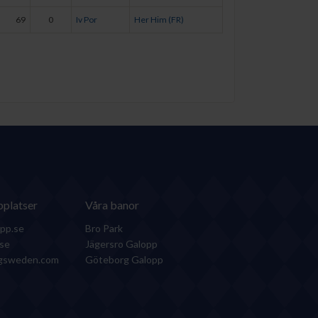
69
0
Iv Por
Her Him (FR)
platser
Våra banor
pp.se
Bro Park
.se
Jägersro Galopp
ngsweden.com
Göteborg Galopp