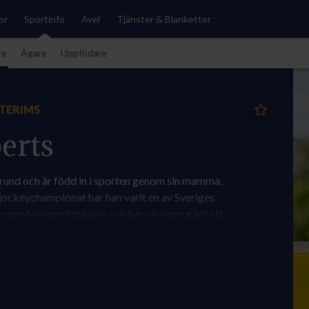
or
Sportinfo
Avel
Tjänster & Blanketter
re
Ägare
Uppfödare
NTERIMS
erts
und och är född in i sporten genom sin mamma,
jockeychampionat har han varit en av Sveriges
 professionell tränare och har sin egen gård ett
, och berättar: "Välkommen till det lilla och
äst på en oförglömlig resa mot vinnarcirkeln!"