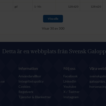
gd
1 - hls
128 620
128 620
Visa alla
Visar
30
av
300
Detta är en webbplats från Svensk Galopp
Information
Följ oss
Våra webb
Användarvillkor
Facebook
svenskgalo
.se
Integritetspolicy
LinkedIn
galopptips
Cookies
Youtube
horseraci
Regelverk
X / Twitter
Tjänster & Blanketter
Instagram