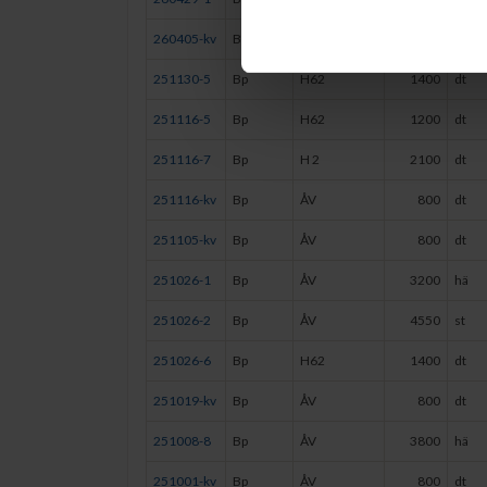
260405-kv
Bp
ÅV
800
dt
251130-5
Bp
H62
1400
dt
251116-5
Bp
H62
1200
dt
251116-7
Bp
H 2
2100
dt
251116-kv
Bp
ÅV
800
dt
251105-kv
Bp
ÅV
800
dt
251026-1
Bp
ÅV
3200
hä
251026-2
Bp
ÅV
4550
st
251026-6
Bp
H62
1400
dt
251019-kv
Bp
ÅV
800
dt
251008-8
Bp
ÅV
3800
hä
251001-kv
Bp
ÅV
800
dt