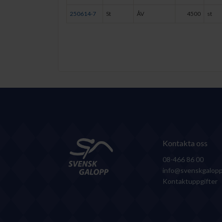
250614-7
St
ÅV
4500
st
Kontakta oss
08-466 86 00
info@svenskgalopp
Kontaktuppgifter