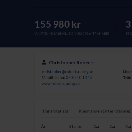
155 980 kr
3
VINSTSUMMA (INKL. BONUS) 2026 (TRÄNARE)
SEG
Christopher Roberts
christopher@robertsracing.se
Lice
Mobiltelefon:
070-740 13 13
Trän
www.robertsracing.se
Tränarstatistik
Kommande starter (tränare)
År
Starter
1:a
2:a
3:a