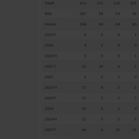
Totalt
631
112
118
101
Slätt
287
28
34
41
Hinder
344
84
84
60
2026 T
5
2
0
1
2026
4
2
0
0
2026 H
1
0
0
1
2025 T
22
10
6
3
2025
5
2
1
0
2025 H
17
8
5
3
2024 T
37
5
3
7
2024
26
2
1
4
2024 H
11
3
2
3
2023 T
66
6
13
12