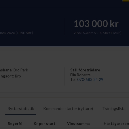
103 000 kr
RAR 2026 (TRÄNARE)
VINSTSUMMA 2026 (RYTTARE)
nsbana
:
Bro Park
Ställföreträdare
Elin Roberts
ingsort
:
Bro
Tel:
070-683 24 29
Ryttarstatistik
Kommande starter (ryttare)
Träningslista
Seger%
Kr per start
Vinstsumma
Hästägarpre