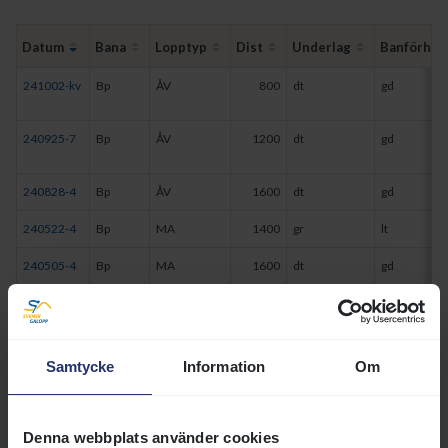
Datum
Bana
Lopptyp
Dist
Underlag
Banförh
241002-kv
Bp
ÅV
800
dt
gd
240925-7
Bp
ÅV
1200
dt
gd
240828-4
Bp
ÅV
1600
dt
gd
240522-4
Bp
MA
1400
gr
lt
240505-4
Bp
MA
1600
dt
gd
240405-kv
Bp
ÅV
800
dt
gd
231203-6
Bp
MA
2100
dt
tg
Samtycke
Information
Om
231119-8
Bp
H56
1600
dt
gd
230924-1
Jä
H64
2400
dt
gd
Denna webbplats använder cookies