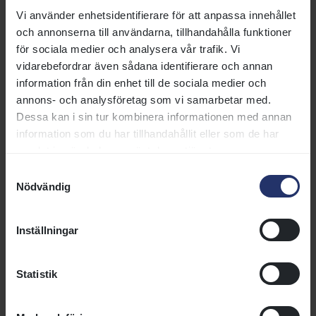
230917-10
Bp
H64
2100
gr
gd
Vi använder enhetsidentifierare för att anpassa innehållet
230827-10
Bp
H60
1600
gr
gd
och annonserna till användarna, tillhandahålla funktioner
för sociala medier och analysera vår trafik. Vi
230813-4
Gg
H60
2400
gr
mj
vidarebefordrar även sådana identifierare och annan
230723-6
Bp
MA
2100
gr
gd
information från din enhet till de sociala medier och
annons- och analysföretag som vi samarbetar med.
230628-3
Gg
H52
2200
gr
gd
Dessa kan i sin tur kombinera informationen med annan
230618-2
Gg
ÅV
2200
gr
gd
information som du har tillhandahållit eller som de har
samlat in när du har använt deras tjänster.
230606-3
Gd
H52
1500
gr
lt
Samtyckesval
230528-4
Gg
ÅV
1400
gr
gl
Nödvändig
230514-4
Gg
MA
1600
gr
gd
Inställningar
230514-4
Gg
MA
1600
gr
gd
221126-6
Bp
ÅV
1600
dt
gd
Statistik
221001-4
Gg
H52
1200
gr
gm
221001-7
Gg
ÅV
1600
gr
gm