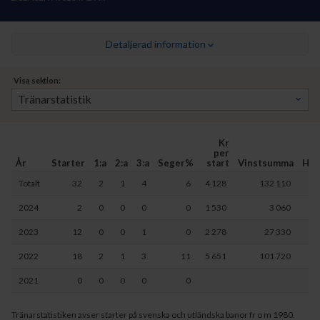
Detaljerad information
Visa sektion:
Kr
per
År
Starter
1:a
2:a
3:a
Seger%
start
Vinstsumma
Häs
Totalt
32
2
1
4
6
4 128
132 110
2024
2
0
0
0
0
1 530
3 060
2023
12
0
0
1
0
2 278
27 330
2022
18
2
1
3
11
5 651
101 720
2021
0
0
0
0
0
Tränarstatistiken avser starter på svenska och utländska banor fr o m 1980.