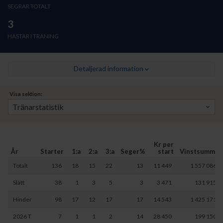
SEGRAR TOTALT
3
HÄSTAR I TRÄNING
Detaljerad information
Visa sektion:
Kr per
År
Starter
1:a
2:a
3:a
Seger%
start
Vinstsumma
Totalt
136
18
15
22
13
11 449
1 557 086
Slätt
38
1
3
5
3
3 471
131 915
Hinder
98
17
12
17
17
14 543
1 425 171
2026 T
7
1
1
2
14
28 450
199 150