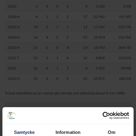
2026
1
0
0
0
0
1 500
1 500
2026 H
6
1
1
2
17
32 942
197 650
2025 H
19
2
7
1
11
17 147
325 796
2024 H
16
4
2
2
25
13 934
222 945
2023 H
21
5
0
4
24
14 750
309 750
2022 T
25
3
1
6
12
8 809
220 230
2022
12
0
1
1
0
3 325
39 900
2022 H
13
3
0
5
23
13 872
180 330
Tränarstatistiken avser starter på svenska och utländska banor fr o m 1980.
Datum
Bana
Lopptyp
Dist
Underlag
Banförh
260721-1
Bp
ÅV
3450
hä
lt
Samtycke
Information
Om
260707-8
Bp
H68
2100
gr
gd