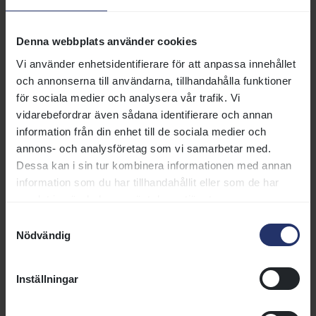
260613-5
St
ÅV
3700
hä
gd
Denna webbplats använder cookies
260613-7
St
ÅV
4500
st
gd
Vi använder enhetsidentifierare för att anpassa innehållet
och annonserna till användarna, tillhandahålla funktioner
260520-2
Bp
ÅV
3500
st
gd
för sociala medier och analysera vår trafik. Vi
vidarebefordrar även sådana identifierare och annan
260506-1
Bp
ÅV
3450
hä
gd
information från din enhet till de sociala medier och
260506-2
Bp
ÅV
3500
st
gd
annons- och analysföretag som vi samarbetar med.
Dessa kan i sin tur kombinera informationen med annan
information som du har tillhandahållit eller som de har
251026-2
Bp
ÅV
4550
st
gm
samlat in när du har använt deras tjänster.
Samtyckesval
251026-2
Bp
ÅV
4550
st
gm
Nödvändig
251008-8
Bp
ÅV
3800
hä
gd
Inställningar
250927-1
Gg
ÅV
3200
hä
gd