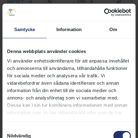
260712-7
Jä
ÅV
1730
dt
gd
260705-3
Gg
H72
2200
gr
gl
Samtycke
Information
Om
260705-7
Gg
H48
1200
gr
gl
260614-4
Bp
ÅV
1600
gr
gd
Denna webbplats använder cookies
Vi använder enhetsidentifierare för att anpassa innehållet
260607-6
Jä
H64
2200
dt
gd
och annonserna till användarna, tillhandahålla funktioner
för sociala medier och analysera vår trafik. Vi
vidarebefordrar även sådana identifierare och annan
260503-6
Jä
H64
2200
dt
gd
information från din enhet till de sociala medier och
annons- och analysföretag som vi samarbetar med.
250927-3
Gg
H52
2200
gr
gd
Dessa kan i sin tur kombinera informationen med annan
information som du har tillhandahållit eller som de har
250921-3
Bp
ÅV
1600
dt
gd
samlat in när du har använt deras tjänster.
250827-3
Bp
H 1
2400
gr
mj
Samtyckesval
Nödvändig