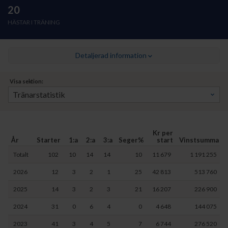
20
HÄSTAR I TRÄNING
Detaljerad information
Visa sektion:
Kr per
År
Starter
1:a
2:a
3:a
Seger%
start
Vinstsumma
Totalt
102
10
14
14
10
11 679
1 191 255
2026
12
3
2
1
25
42 813
513 760
2025
14
3
2
3
21
16 207
226 900
2024
31
0
6
4
0
4 648
144 075
2023
41
3
4
5
7
6 744
276 520