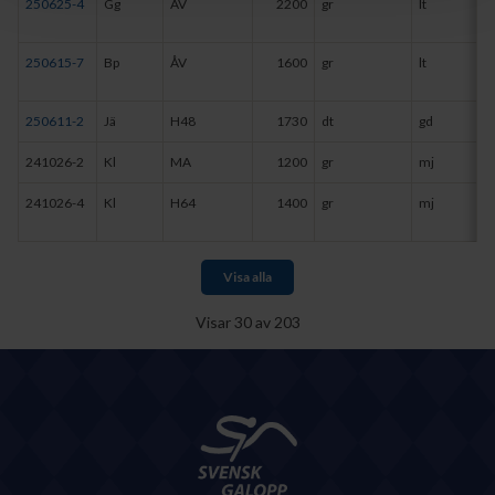
250625-4
Gg
ÅV
2200
gr
lt
250615-7
Bp
ÅV
1600
gr
lt
250611-2
Jä
H48
1730
dt
gd
241026-2
Kl
MA
1200
gr
mj
241026-4
Kl
H64
1400
gr
mj
Visa alla
Visar
30
av
203