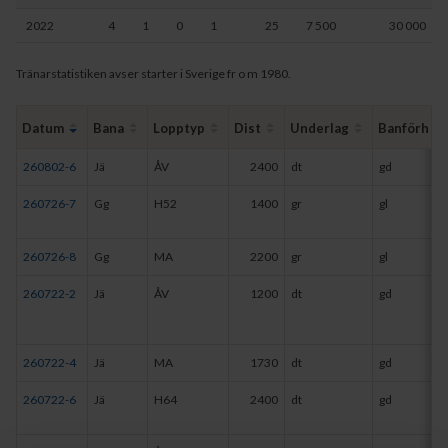
2022
4
1
0
1
25
7 500
30 000
Tränarstatistiken avser starter i Sverige fr o m 1980.
Datum
Bana
Lopptyp
Dist
Underlag
Banförh
260802-6
Jä
ÅV
2400
dt
gd
260726-7
Gg
H52
1400
gr
gl
260726-8
Gg
MA
2200
gr
gl
260722-2
Jä
ÅV
1200
dt
gd
260722-4
Jä
MA
1730
dt
gd
260722-6
Jä
H64
2400
dt
gd