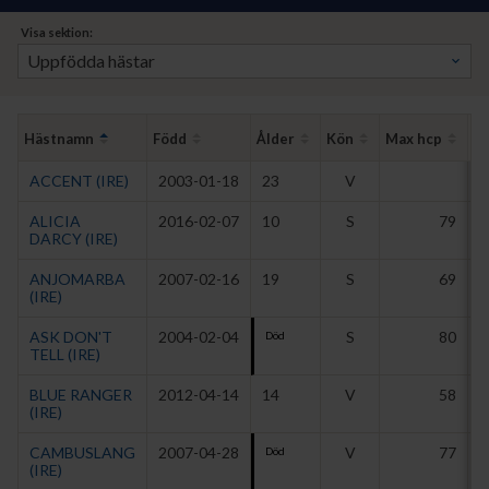
Visa sektion:
Hästnamn
Född
Ålder
Kön
Max hcp
Vi
ACCENT (IRE)
2003-01-18
23
V
ALICIA
2016-02-07
10
S
79
DARCY (IRE)
ANJOMARBA
2007-02-16
19
S
69
(IRE)
ASK DON'T
2004-02-04
S
80
Död
TELL (IRE)
BLUE RANGER
2012-04-14
14
V
58
(IRE)
CAMBUSLANG
2007-04-28
V
77
Död
(IRE)