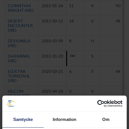
CORINTHIA
2015-01-26
11
V
90
KNIGHT (IRE)
DESERT
2012-03-12
14
V
98
ENCOUNTER
(IRE)
DEVILWALA
2018-03-09
8
H
(IRE)
DHARAWAL
2012-01-20
S
Död
(IRE)
ELEKTRA
2020-03-21
6
S
64
TORKDAHL
(IRE)
FALCON
2023-04-03
3
V
HEAVY (IRE)
GIFTED
2013-04-03
13
V
MASTER (IRE)
Samtycke
Information
Om
GOLDEN
2021-01-29
5
V
90
MIND (IRE)