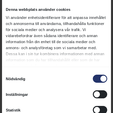
IM AN
2013-04-05
V
64
Död
Denna webbplats använder cookies
ALBATRAOZ
(IRE)
Vi använder enhetsidentifierare för att anpassa innehållet
och annonserna till användarna, tillhandahålla funktioner
INDIAN WAR
2001-03-09
H
79
Död
CHIEF (IRE)
för sociala medier och analysera vår trafik. Vi
vidarebefordrar även sådana identifierare och annan
INDIBRAUN
2002-04-09
V
81
Död
information från din enhet till de sociala medier och
(IRE)
annons- och analysföretag som vi samarbetar med.
INVINCIBLE
2013-03-08
13
S
70
Dessa kan i sin tur kombinera informationen med annan
DANCER (IRE)
information som du har tillhandahållit eller som de har
JOSEPH
2004-03-13
V
72
Död
samlat in när du har använt deras tjänster.
LOCKE (IRE)
Samtyckesval
KARALIENE
2013-03-14
13
S
86
Nödvändig
(IRE)
KARMA BLING
2023-04-06
3
S
78
Inställningar
(IRE)
KO ZIN (IRE)
2009-04-07
17
S
80
Statistik