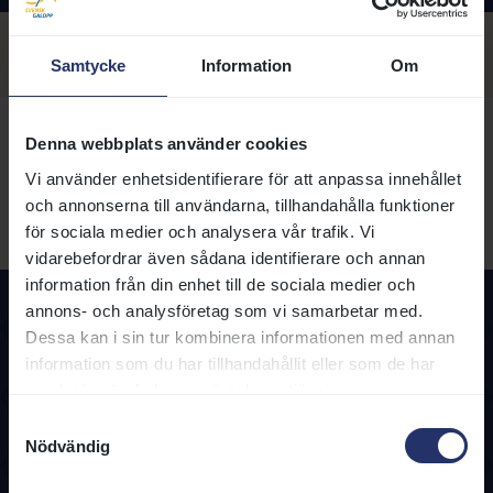
Visa sektion:
Samtycke
Information
Om
Hästnamn
Denna webbplats använder cookies
Född
Ålder
Kön
Max hcp
Vinstsu
Vi använder enhetsidentifierare för att anpassa innehållet
MOON
2019-03-04
7
V
86
och annonserna till användarna, tillhandahålla funktioner
STRING
(IRE)
för sociala medier och analysera vår trafik. Vi
vidarebefordrar även sådana identifierare och annan
information från din enhet till de sociala medier och
annons- och analysföretag som vi samarbetar med.
Dessa kan i sin tur kombinera informationen med annan
information som du har tillhandahållit eller som de har
samlat in när du har använt deras tjänster.
Samtyckesval
Nödvändig
Kontakta oss