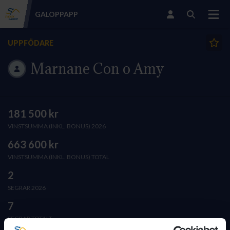
GALOPP
APP
UPPFÖDARE
Marnane Con o Amy
181 500 kr
VINSTSUMMA (INKL. BONUS) 2026
663 600 kr
VINSTSUMMA (INKL. BONUS) TOTAL
2
SEGRAR 2026
7
SEGRAR TOTALT