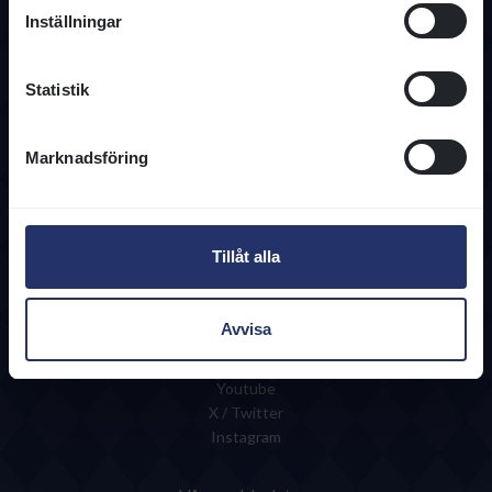
08-466 86 00
Inställningar
info@svenskgalopp.se
Kontaktuppgifter
Statistik
Information
Användarvillkor
Marknadsföring
Integritetspolicy
Cookies
Regelverk
Tjänster & Blanketter
Tillåt alla
Följ oss
Avvisa
Facebook
LinkedIn
Youtube
X / Twitter
Instagram