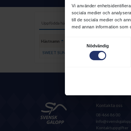
Vi använder enhetsidentifierar
sociala medier och analysera 
till de sociala medier och a
Uppfödda hästar
Uppfödarstatistik
med annan information som du 
Samtyckesval
Hästnamn
Född
Nödvändig
SWEET SUNSHINE (IRE)
2023-02-
Kontakta oss
08-466 86 00
info@svenskgalopp
Kontaktuppgifter