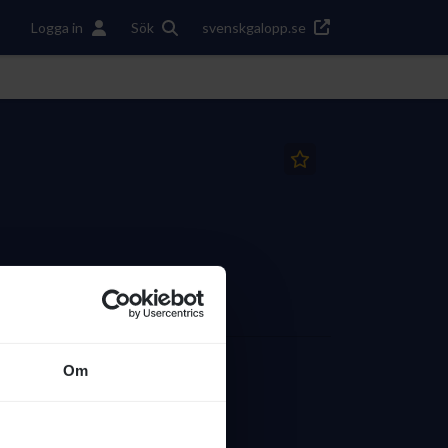
Logga in
Sök
svenskgalopp.se
Om
4
SEGRAR TOTALT