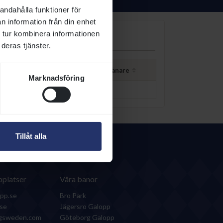
andahålla funktioner för
n information från din enhet
 tur kombinera informationen
deras tjänster.
stsumma inkl hästägarpremie
Tränare
Marknadsföring
1 150 811
Tillåt alla
platser
Våra banor
pp.se
Bro Park
.se
Jägersro Galopp
ngsweden.com
Göteborg Galopp