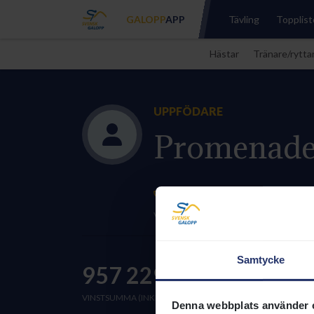
GALOPP
APP
Tävling
Topplist
Hästar
Tränare/rytta
UPPFÖDARE
Promenade 
Nummer 11 uppfödare 
Vinstsumma (inkl. bonus) 550 000 kr 
Samtycke
957 229 kr
1
VINSTSUMMA (INKL. BONUS) 2026
VIN
Denna webbplats använder 