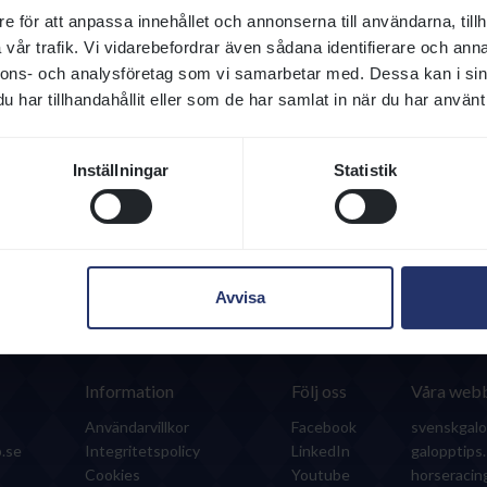
e för att anpassa innehållet och annonserna till användarna, tillh
vår trafik. Vi vidarebefordrar även sådana identifierare och anna
nnons- och analysföretag som vi samarbetar med. Dessa kan i sin
har tillhandahållit eller som de har samlat in när du har använt 
Ålder
Kön
Max hcp
Vin
Inställningar
Statistik
11
3
S
84
Avvisa
Detta är en webbplats från Svensk Galopp
Information
Följ oss
Våra webb
Användarvillkor
Facebook
svenskgalo
.se
Integritetspolicy
LinkedIn
galopptips
Cookies
Youtube
horseraci