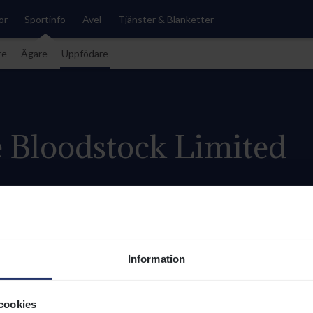
or
Sportinfo
Avel
Tjänster & Blanketter
re
Ägare
Uppfödare
Bloodstock Limited
i Sverige just nu
i Sverige år 2026
Information
 150 811 kr
2
STSUMMA (INKL. BONUS) TOTAL
SEGRAR 2026
cookies