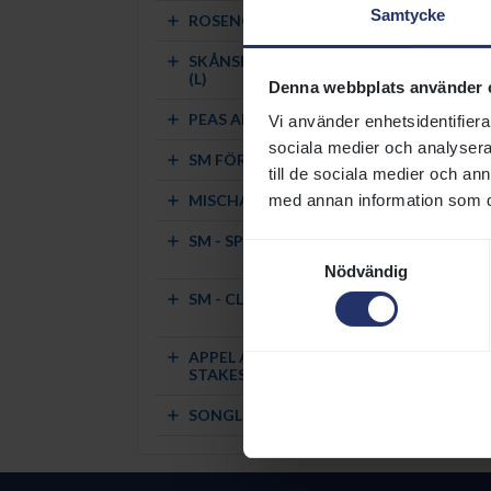
Samtycke
ROSENGÅRDLÖPNING
SKÅNSKA FÄLTRITTKLUBBENS JUBILEU
(L)
Denna webbplats använder 
PEAS AND CARROTS MILE (L)
Vi använder enhetsidentifierar
sociala medier och analysera 
SM FÖR 2-ÅRIGA HÄSTAR
till de sociala medier och a
MISCHA KAHNS MINNESLÖPNING
med annan information som du 
SM - SPRINTERS
Samtyckesval
Nödvändig
SM - CLASSIC
APPEL AU MAITRE STOCKHOLM FILLIES 
STAKES
SONGLINE CLASSIC (L)