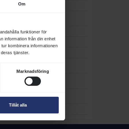
Om
1200 dt
Alla
2026-08-24
2400 dt
Alla
2026-08-24
1600 dt
Alla
2026-08-24
andahålla funktioner för
n information från din enhet
1200 gr
Alla
2026-08-17
 tur kombinera informationen
1600 dt
Alla
2026-08-10
deras tjänster.
a
1400 gr
Alla
2026-08-17
Marknadsföring
a
2100 gr
Alla
2026-08-17
2100 gr
Ston
2026-09-07
Tillåt alla
2100 dt
Alla
2026-09-21