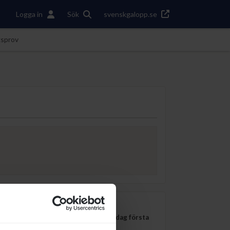
Logga in
Sök
svenskgalopp.se
gsprov
Anmälningsdag första
Distans
Kön
insats