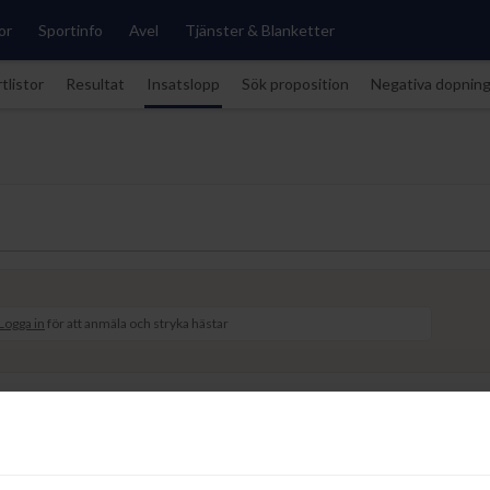
or
Sportinfo
Avel
Tjänster & Blanketter
tlistor
Resultat
Insatslopp
Sök proposition
Negativa dopnin
Logga in
för att anmäla och stryka hästar
Bana
Ålder