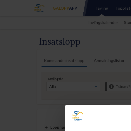
GALOPP
APP
Tävling
Topplist
Tävlingskalender
Star
Insatslopp
Kommande insatslopp
Anmälningslistor
Tävlingsår
Tränare?
Loppnamn