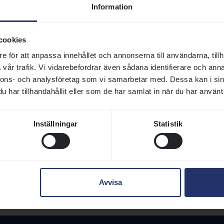
Information
Jägersro Galopp
För 3-åriga hästar
MSLÖPNING
Jägersro Galopp
För 3-åriga och äldre hästar
cookies
Jägersro Galopp
För 3-åriga och äldre hästar
e för att anpassa innehållet och annonserna till användarna, tillh
vår trafik. Vi vidarebefordrar även sådana identifierare och anna
Bro Park
För 2-åriga svenskuppfödda hästar
nnons- och analysföretag som vi samarbetar med. Dessa kan i sin
Bro Park
För 3-åriga hästar
har tillhandahållit eller som de har samlat in när du har använt 
Bro Park
För 3-åriga och äldre svenskuppfödd
hästar
Inställningar
Statistik
Bro Park
För 3-åriga och äldre svenskuppfödd
hästar
& MARES
Bro Park
För 3-åriga och äldre ston
Avvisa
Bro Park
För 3-åriga och äldre hästar