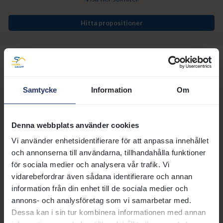
Hitta propositioner
Samtycke
Information
Om
På den här sidan kan du söka fram propositioner för
ordinarie löpningar
i Sverige. Observera att vissa
Denna webbplats använder cookies
propositioner på grund av tekniska skäl inte visas i
Vi använder enhetsidentifierare för att anpassa innehållet
sökningen.
och annonserna till användarna, tillhandahålla funktioner
I
Tävlingskalendern
hittar du samtliga ordinarie
för sociala medier och analysera vår trafik. Vi
propositioner för respektive dag. Propositioner till
vidarebefordrar även sådana identifierare och annan
större löpningar hittar du på sidan
Kommande
information från din enhet till de sociala medier och
insatslopp
.
annons- och analysföretag som vi samarbetar med.
Dessa kan i sin tur kombinera informationen med annan
Propositionshäften i pdf-form finns på sidan
Inför