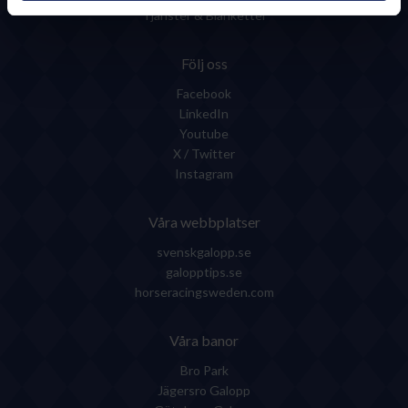
Tjänster & Blanketter
Följ oss
Facebook
LinkedIn
Youtube
X / Twitter
Instagram
Våra webbplatser
svenskgalopp.se
galopptips.se
horseracingsweden.com
Våra banor
Bro Park
Jägersro Galopp