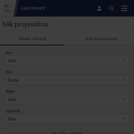
GALOPP
APP
Sök proposition
Allmän sökning
Sök via hästnamn
Ras
Kön
Ålder
Uppfödd
Visa fler sökfilter