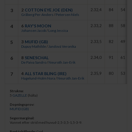
galoppsprånget lyckades han betvinga ledaren med knapp
3
2
COTTON EYE JOE (DEN)
2.32,4
84
54
marginal.
Gråberg Per-Anders
/
Petersen Niels
- Den här hästen är en riktig stayer som har styrkan som sin
4
6
RAY'S MOON
2.33,2
88
58
främsta egenskap. Idag låg han med lite bättre i fältet och jag är
Johansen Jacob
/
Long Jessica
helnöjd med prestationen, sade Annike Bye Hansen om
5
3
MUFID (GB)
2.33,5
82
49
fyraåringen, som ägs av svenska Väsby Häst AB.
Dupuy Mathilde
/
Jandová Veronika
6
8
SENESCHAL
2.34,0
91
61
De Paiva Sandro
/
Neuroth Jan-Erik
7
4
ALL STAR BLING (IRE)
2.35,9
80
53
Hagelund-Holm Nora
/
Neuroth Jan-Erik
Strukna:
5
GAZELLE
(hälta)
Dopningsprov:
MUFID (GB)
Segermarginal:
Vunnet efter strid med huvud-2,5-3,5-1,5-3-9.
Banförhållande:
God