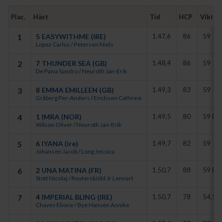
utvändigt om ledande Imra och Una Matina. När Carlos sedan gav
Plac.
Häst
Tid
HCP
Vikt
full marschorder i utgången av slutsvängen tog El Kabeir-
avkomman snart över kommandot och drygade ut på ett snyggt
1
5
EASYWITHME (IRE)
1.47,6
86
59
sätt över de sista 150 meterna.
Lopez Carlos
/
Petersen Niels
På behörigt avstånd bakom vinnaren avslutade Thunder Sea starkt
2
7
THUNDER SEA (GB)
1.48,4
86
59
som tvåa
De Paiva Sandro
/
Neuroth Jan-Erik
Niels Petersen äger själv irlandsimporten genom NP Racing.
3
8
EMMA EMILLEEN (GB)
1.49,3
83
59
Gråberg Per-Anders
/
Erichsen Cathrine
4
1
IMRA (NOR)
1.49,5
80
59 B
Wilson Oliver
/
Neuroth Jan-Erik
5
6
IYANA (ire)
1.49,7
82
59
Johansen Jacob
/
Long Jessica
6
2
UNA MATINA (FR)
1.50,7
88
59 B
Stott Nicolaj
/
Reuterskiöld Jr Lennart
7
4
IMPERIAL BLING (IRE)
1.50,7
78
54,5
Chaves Elione
/
Bye Hansen Annike