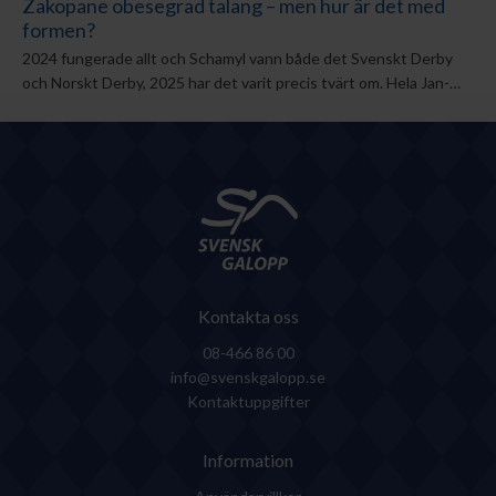
Zakopane obesegrad talang – men hur är det med
formen?
2024 fungerade allt och Schamyl vann både det Svenskt Derby
och Norskt Derby, 2025 har det varit precis tvärt om. Hela Jan-
Erik Neuroths stall har varit drabbat av virus och det är en tränare
som ligger lågt inför söndagens Jockeyklubben Svenskt Derby på
Jägersro.
Kontakta oss
08-466 86 00
info@svenskgalopp.se
Kontaktuppgifter
Information