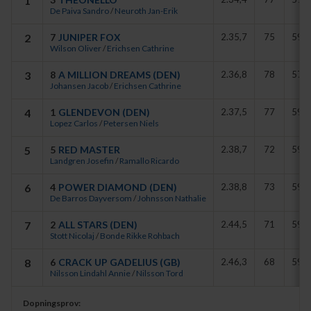
1
De Paiva Sandro
/
Neuroth Jan-Erik
- Theonello gick ett bra lopp i Svenskt Kriterium förra året och den
långa distansen gynnade honom idag, sade tränare Jan-Erik
2
7
JUNIPER FOX
2.35,7
75
59
Neuroth.
Wilson Oliver
/
Erichsen Cathrine
Stall Perlen har själva fött upp Theonello.
3
8
A MILLION DREAMS (DEN)
2.36,8
78
57,5
Johansen Jacob
/
Erichsen Cathrine
- Det känns så klart lite extra speciellt när man har följt hästen
4
1
GLENDEVON (DEN)
2.37,5
77
59
sedan han var föl. Jag vet att Jan-Erik alltid har haft höga tankar om
Lopez Carlos
/
Petersen Niels
Theonello, sade Bente Jordanger.
5
5
RED MASTER
2.38,7
72
59
Landgren Josefin
/
Ramallo Ricardo
6
4
POWER DIAMOND (DEN)
2.38,8
73
59 B
De Barros Dayversom
/
Johnsson Nathalie
7
2
ALL STARS (DEN)
2.44,5
71
59 B
Stott Nicolaj
/
Bonde Rikke Rohbach
8
6
CRACK UP GADELIUS (GB)
2.46,3
68
59
Nilsson Lindahl Annie
/
Nilsson Tord
Dopningsprov: