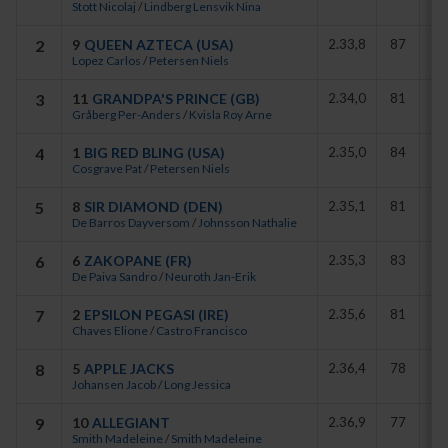
Stott Nicolaj
/
Lindberg Lensvik Nina
favoriten Queen Azteca fick ett utvändigt spår lite längre bak i
fältet.
2
9
QUEEN AZTECA (USA)
2.33,8
87
57
Lopez Carlos
/
Petersen Niels
När sedan Queen Azteca påbörjade ett avancemang över bortre
lång var det initialt Grandpa’s Prince som svarade. Strax bakom
3
11
GRANDPA'S PRINCE (GB)
2.34,0
81
59
sökte sig Celtic Lullaby ut i banan och tog rygg på Queen Azteca i
Gråberg Per-Anders
/
Kvisla Roy Arne
ingången till slutsvängen.
4
1
BIG RED BLING (USA)
2.35,0
84
59
Cosgrave Pat
/
Petersen Niels
Vid upploppets början gav Nicholaj Stott full marschorder, varpå
Celtic Lullaby snart tog över kommandot. Både Queen Azteca och
5
8
SIR DIAMOND (DEN)
2.35,1
81
59
Grandpa’s Prince försökte svara, men fick snart rikta in sig på
De Barros Dayversom
/
Johnsson Nathalie
andra- och tredjeplatsen.
6
6
ZAKOPANE (FR)
2.35,3
83
59
- I princip allt gick vår väg i loppet. Vi fick perfekta ryggar bakom
De Paiva Sandro
/
Neuroth Jan-Erik
Carlos och P-A. Men jag var faktiskt lite orolig för att vi gick lite för
7
2
EPSILON PEGASI (IRE)
2.35,6
81
59
tidig och att de skulle ta oss på speed, för Celtic Lullaby pullade
Chaves Elione
/
Castro Francisco
upp något när han hörde publiken, sade Nicolaj Stott, som tidigare
vunnit Svenskt Derby med Stroxx Carlras.
8
5
APPLE JACKS
2.36,4
78
59
Johansen Jacob
/
Long Jessica
Även om Nina Lensvik vunnit flera stora lopp under sin relativt
korta tränarkarriär, var triumfen i Jockeyklubben Svenskt Derby på
9
10
ALLEGIANT
2.36,9
77
59
Smith Madeleine
/
Smith Madeleine
hemmaplan naturligtvis det största ögonblicket av alla.