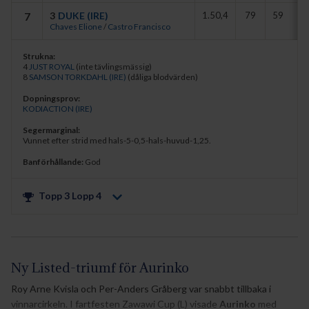
7
3
DUKE (IRE)
1.50,4
79
59
Chaves Elione
/
Castro Francisco
Strukna:
4
JUST ROYAL
(inte tävlingsmässig)
8
SAMSON TORKDAHL (IRE)
(dåliga blodvärden)
Dopningsprov:
KODIACTION (IRE)
Segermarginal:
Vunnet efter strid med hals-5-0,5-hals-huvud-1,25.
Banförhållande:
God
Topp 3 Lopp
4
Ny Listed-triumf för Aurinko
Roy Arne Kvisla och Per-Anders Gråberg var snabbt tillbaka i
vinnarcirkeln. I fartfesten Zawawi Cup (L) visade
Aurinko
med