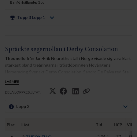
Banförhållande:
God
Topp 3 Lopp
1
Spräckte segernollan i Derby Consolation
Theonello
från Jan-Erik Neuroths stall i Norge visade sig vara klart
starkast bland treåringarna i tröstlöpningen Hovängens
Horseracing Svenskt Derby Consolation. Sandro De Paiva red Stall
Perlens fux, som spräckte segernollan i sin sjätte start.
LÄS MER
- Theonello är en häst som förbättrar sig för varje start och vi
DELA LOPPRESULTAT:
visste att han skulle gå bra på dirttracken, sade segerjockeyn.
Lopp 2
Med Sandro De Paiva vid tyglarna skuggade Theonello ledande
Red Master fram till 600 meter kvar. Därefter tog Appel Au Maitre-
avkomman resolut över kommandot, skaffade sig ett litet övertag
Plac.
Häst
Tid
HCP
Vikt
till Juniper Fox vid upploppets början och drygade slutligen ut med
sju överlägsna längder.
3
THEONELLO
2.34,4
77
59 S