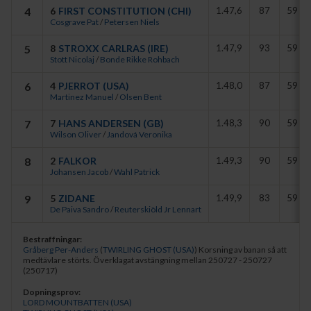
Men redan vid upploppets början fick Twirling Ghost fritt spelrum,
4
6
FIRST CONSTITUTION (CHI)
1.47,6
87
59
Cosgrave Pat
/
Petersen Niels
varpå han lade i en extra växel och drygade ut till en lätt seger före
Lord Mountbatten och Aphelios.
5
8
STROXX CARLRAS (IRE)
1.47,9
93
59
Stott Nicolaj
/
Bonde Rikke Rohbach
- Twirling Ghost fick inget höjdarlopp senast, men det var bara att
skaka av sig inför dagens start. Nu kommer vi att ge honom en liten
6
4
PJERROT (USA)
1.48,0
87
59
paus för att sedan sikta in oss på Nickes Minneslöpning på Cup-
Martinez Manuel
/
Olsen Bent
dagen, sade Roy Arne Kvisla efter sin fina stalltrippel.
7
7
HANS ANDERSEN (GB)
1.48,3
90
59 B
Wilson Oliver
/
Jandová Veronika
8
2
FALKOR
1.49,3
90
59 B
Johansen Jacob
/
Wahl Patrick
9
5
ZIDANE
1.49,9
83
59 B
De Paiva Sandro
/
Reuterskiöld Jr Lennart
Bestraffningar:
Gråberg Per-Anders
(
TWIRLING GHOST (USA)
)
Korsning av banan så att
medtävlare störts. Överklagat avstängning mellan 250727 - 250727
(250717)
Dopningsprov:
LORD MOUNTBATTEN (USA)