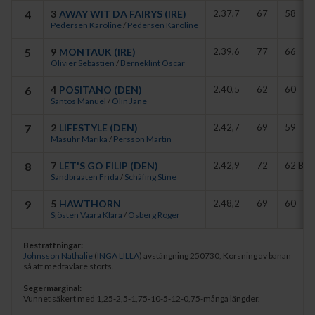
Tränare Torbjörn Nobel både äger och har fött upp Inga Lilla, som
4
3
AWAY WIT DA FAIRYS (IRE)
2.37,7
67
58
nu kan stoltsera med tre segrar på fem starter i år.
Pedersen Karoline
/
Pedersen Karoline
- Nathalie har stor rutin och är en duktig ryttare, sade Torbjörn
5
9
MONTAUK (IRE)
2.39,6
77
66
Nobel, som noterade att han vann samma lopp med Frontier Star
Olivier Sebastien
/
Berneklint Oscar
för fjorton år sedan.
6
4
POSITANO (DEN)
2.40,5
62
60
Santos Manuel
/
Olin Jane
7
2
LIFESTYLE (DEN)
2.42,7
69
59
Masuhr Marika
/
Persson Martin
8
7
LET'S GO FILIP (DEN)
2.42,9
72
62 B
Sandbraaten Frida
/
Schäfing Stine
9
5
HAWTHORN
2.48,2
69
60
Sjösten Vaara Klara
/
Osberg Roger
Bestraffningar:
Johnsson Nathalie
(
INGA LILLA
)
avstängning 250730, Korsning av banan
så att medtävlare störts.
Segermarginal:
Vunnet säkert med 1,25-2,5-1,75-10-5-12-0,75-många längder.