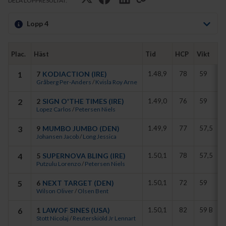
DELA LOPPRESULTAT:
- Jag var lite orolig för att Kodiaction skulle bli för het i ingången till
Lopp 4
första sväng. Men sedan kopplade han av fint utvändigt om
ledaren och kändes stark hela vägen, sade Per-Anders Gråberg.
Plac.
Häst
Tid
HCP
Vikt
P
Redan i ingången till första sväng avancerade Kodiaction fram och
tog positionen utvändigt om ledande Sign O’The Times. De båda
1
7
KODIACTION (IRE)
1.48,9
78
59
hästarna följde sedan varandra genom hela slutsvängen och in
Gråberg Per-Anders
/
Kvisla Roy Arne
över upploppsrakan.
2
2
SIGN O'THE TIMES (IRE)
1.49,0
76
59
150 meter kvar var utgången fortfarande oviss. Det var först i de
Lopez Carlos
/
Petersen Niels
sista galoppsprången som Kodiaction drog det längsta strået.
3
9
MUMBO JUMBO (DEN)
1.49,9
77
57,5
Johansen Jacob
/
Long Jessica
- Det känns alltid lika kul att få vinna ett lopp på Derbydagen.
Kodiaction är en fin och relativt enkel häst som utvecklats mycket
4
5
SUPERNOVA BLING (IRE)
1.50,1
78
57,5
under vintern, inte minst mentalt, sade Roy Arne Kvisla.
Putzulu Lorenzo
/
Petersen Niels
5
6
NEXT TARGET (DEN)
1.50,1
72
59
Wilson Oliver
/
Olsen Bent
6
1
LAWOF SINES (USA)
1.50,1
82
59 B
Stott Nicolaj
/
Reuterskiöld Jr Lennart