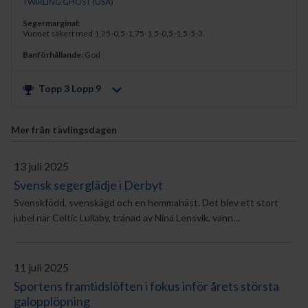
TWIRLING GHOST (USA)
Segermarginal:
Vunnet säkert med 1,25-0,5-1,75-1,5-0,5-1,5-5-3.
Banförhållande:
God
Topp 3 Lopp
9
Mer från tävlingsdagen
13 juli 2025
Svensk segerglädje i Derbyt
Svenskfödd, svenskägd och en hemmahäst. Det blev ett stort
jubel när Celtic Lullaby, tränad av Nina Lensvik, vann
Jockeyklubben Svenskt Derby – elegant framlotsad av Nicolaj
Stott.
11 juli 2025
Sportens framtidslöften i fokus inför årets största
galopplöpning