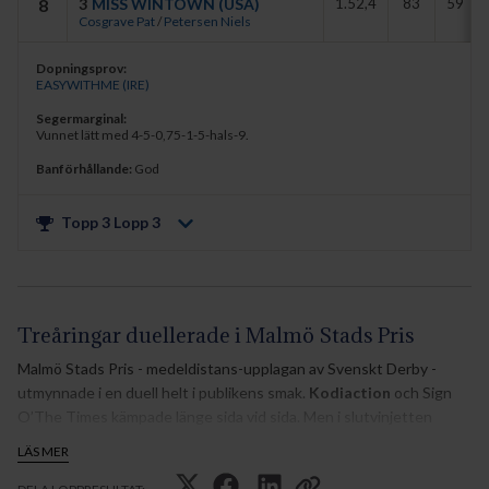
8
3
MISS WINTOWN (USA)
1.52,4
83
59
Cosgrave Pat
/
Petersen Niels
Dopningsprov:
EASYWITHME (IRE)
Segermarginal:
Vunnet lätt med 4-5-0,75-1-5-hals-9.
Banförhållande:
God
Topp 3 Lopp
3
Treåringar duellerade i Malmö Stads Pris
Malmö Stads Pris - medeldistans-upplagan av Svenskt Derby -
utmynnade i en duell helt i publikens smak.
Kodiaction
och Sign
O’The Times kämpade länge sida vid sida. Men i slutvinjetten
plockade Kodiaction fram det lilla extra under Per-Anders Gråberg
LÄS MER
och avgjorde med en hals. Roy Arne Kvisla tränar Stall Poulards
irlandsimport.