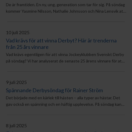
De är framtiden. En ny, ung, generation som tar för sig. På söndag
kommer Yasmine Nilsson, Nathalie Johnsson och Nina Lensvik att
följa Jockeyklubben Svenskt Derby med extra stort intresse. Och
det är oerhört stort för alla tre att finnas med i det finaste som
Svensk Galopp kan erbjuda.
10 juli 2025
Vad krävs för att vinna Derbyt? Här är trenderna
från 25 års vinnare
Vad krävs egentligen för att vinna Jockeyklubben Svenskt Derby
på söndag? Vi har analyserat de senaste 25 årens vinnare för att
hitta mönster, undantag – och möjliga ledtrådar inför söndagens
stora lopp.
9 juli 2025
Spännande Derbysöndag för Rainer Ström
Det började med en kärlek till hästen – alla typer av hästar. Det
gav också en spänning och en häftig upplevelse. På söndag kan
Rainer Ström få en riktig pulshöjare då han har Grandpa’s Prince i
Svenskt Derby.
8 juli 2025