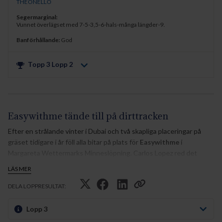
THEONELLO
Segermarginal:
Vunnet överlägset med 7-5-3,5-6-hals-många längder-9.
Banförhållande:
God
Topp 3 Lopp
2
Easywithme tände till på dirttracken
Efter en strålande vinter i Dubai och två skapliga placeringar på
gräset tidigare i år föll alla bitar på plats för
Easywithme
i
Margareta Wettermarks Minneslöpning. Carlos Lopez red det
fyraåriga stoet, som tränas av Niels Petersen.
LÄS MER
- Easywithme har varit lite av en besvikelse i de senaste starterna.
DELA LOPPRESULTAT:
Vi såg fram emot att testa henne på dirttracken och nu visade hon
sin rätta kapacitet, sade segerjockeyn.
Lopp 3
Easywithme hittade snabbt ett fint slagläge som trea strax