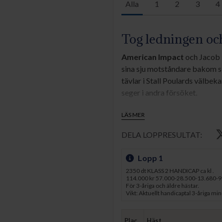
Alla
1
2
3
4
Tog ledningen oc
American Impact
och Jacob 
sina sju motståndare bakom s
tävlar i Stall Poulards välbe
seger i andra försöket.
USA-importen tog resolut hand
LÄS MER
längd bakom låg Sonic, Tasma
DELA LOPPRESULTAT:
Distorted Humor-avkomman fi
tycke över bortre lång.
Lopp 1
Genom slutsvängen och in på
2350 dt KLASS 2 HANDICAP ca kl .
114.000 kr 57.000-28.500-13.680-9
som försökte ge ledaren en m
För 3-åriga och äldre hästar.
att ge och försvarade tappert 
Vikt: Aktuellt handicaptal 3-åriga min
- Inför säsongsdebuten var A
Plac.
Häst