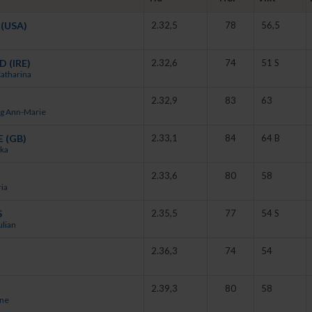
. Den här hästen kan mycket när han är på rätt
stall fått en bra start på säsongen.
(USA)
2.32,5
78
56,5
 (IRE)
2.32,6
74
51 S
atharina
2.32,9
83
63
g Ann-Marie
 (GB)
2.33,1
84
64 B
ika
2.33,6
80
58
ia
S
2.35,5
77
54 S
lian
2.36,3
74
54
2.39,3
80
58
rne