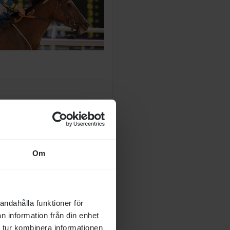
Sverige. Förtur gäller ej.
Om
Prissumma (bonus)
55 000
27 500
andahålla funktioner för
n information från din enhet
 tur kombinera informationen
13 200