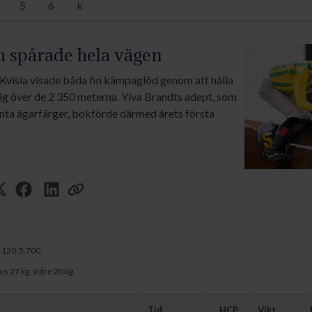
5
6
k
h spårade hela vägen
Kvisla visade båda fin kämpaglöd genom att hålla
ig över de 2 350 meterna. Ylva Brandts adept, som
kanta ägarfärger, bokförde därmed årets första
 om ledningen i ingången till första sväng. Någon
nian Legend och Bearwinner fint positionerade.
ck sedan själv bestämma tempot efter eget
 upploppsrakan var det främst Tasmanian Legend
.120-5.700
atch. Men American Impact hade hela tiden mer
spetspositionen in över mållinjen.
us 27 kg, äldre 20 kg.
merican Impact fortfarande lite tjock om magen
Tid
HCP
Vikt