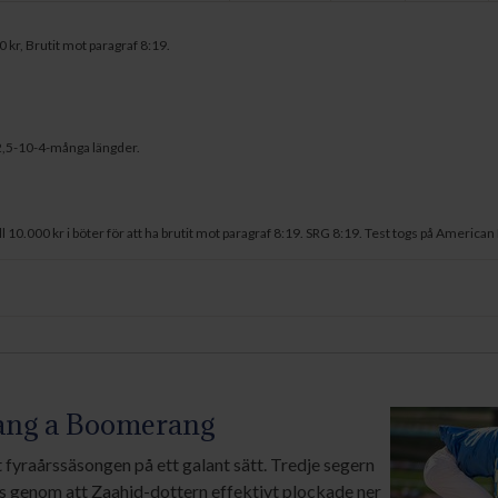
 kr, Brutit mot paragraf 8:19.
2,5-10-4-många längder.
0.000 kr i böter för att ha brutit mot paragraf 8:19. SRG 8:19. Test togs på American
Bang a Boomerang
t fyraårssäsongen på ett galant sätt. Tredje segern
s genom att Zaahid-dottern effektivt plockade ner