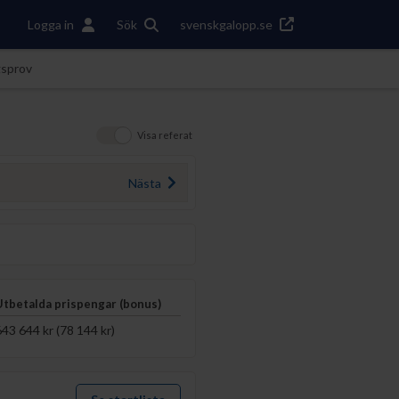
Logga in
Sök
svenskgalopp.se
gsprov
Visa referat
Nästa
Utbetalda prispengar (bonus)
643 644 kr (78 144 kr)