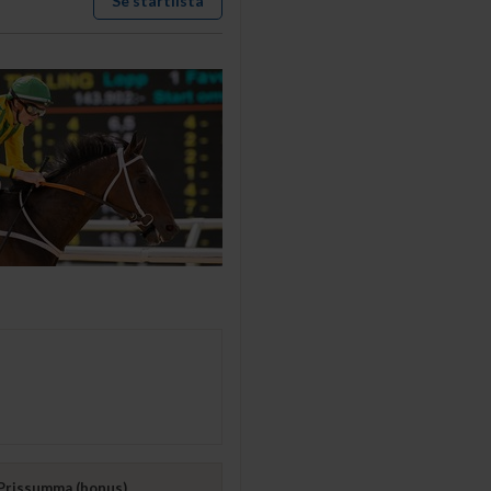
Se startlista
Prissumma (bonus)