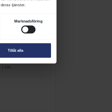
deras tjänster.
8 800
Marknadsföring
5 500
1 500
(600)
Tillåt alla
1 500
1 500