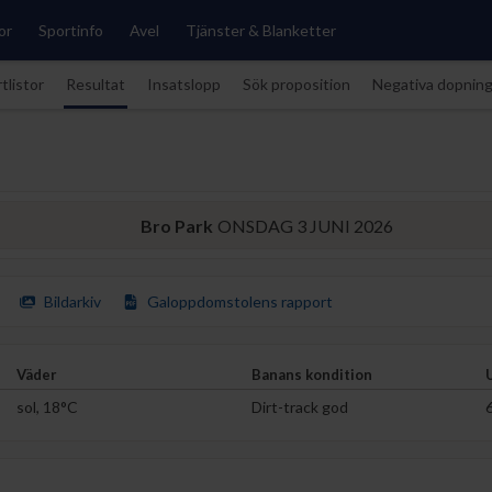
or
Sportinfo
Avel
Tjänster & Blanketter
tlistor
Resultat
Insatslopp
Sök proposition
Negativa dopnin
Bro Park
ONSDAG 3 JUNI 2026
Bildarkiv
Galoppdomstolens rapport
Väder
Banans kondition
sol, 18°C
Dirt-track god