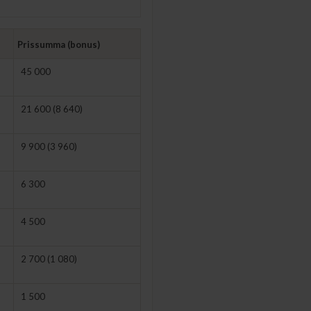
Prissumma (bonus)
45 000
21 600
(8 640)
9 900
(3 960)
6 300
4 500
2 700
(1 080)
1 500