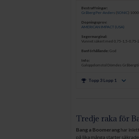
Bestraffningar:
Gråberg Per-Anders
(
SONIC
)
10000
Dopningsprov:
AMERICAN IMPACT (USA)
Segermarginal:
Vunnet säkert med 0,75-1,5-0,75-
Banförhållande:
God
Info:
Galoppdomstol Dömdes Gråberg till 1
Topp 3 Lopp
1
Tredje raka för 
Bang a Boomerang
har inlet
på lika många starter säkrade