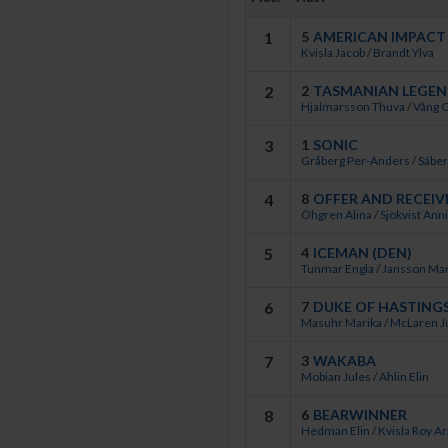
och behövde säkert det loppet
humör, sade Ylva Brandt, vars 
1
5
AMERICAN IMPACT 
Kvisla Jacob
/
Brandt Ylva
2
2
TASMANIAN LEGEND
Hjalmarsson Thuva
/
Vång C
3
1
SONIC
Gråberg Per-Anders
/
Säber
4
8
OFFER AND RECEIVE
Öhgren Alina
/
Sjökvist Ann
5
4
ICEMAN (DEN)
Tunmar Engla
/
Jansson Mar
6
7
DUKE OF HASTING
Masuhr Marika
/
McLaren Ju
7
3
WAKABA
Mobian Jules
/
Ahlin Elin
8
6
BEARWINNER
Hedman Elin
/
Kvisla Roy A