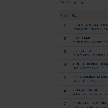
resterande fältet och kämpade 
Vikt: 3-åriga 59 kg.
Därefter tvingades Tullami s
sträckte ut med tre komfortab
Plac.
Häst
- Campari Shakerato är en und
1
3
CAMPARI SHAKERAT
under fjolåret. Jag hade på kä
Stålhandske Rebecca
/
Sjökv
uppgift bestämde vi oss för at
2
8
TULLAMI
Sjökvist.
Kvisla Jacob
/
Kvisla Roy Ar
Debutanten Royalist avslutade
3
7
ROYALIST
inledning.
Öhgren Alina
/
Malmborg Ca
4
4
DET BLIR BRA (DEN)
Rios Leonard
/
Ahlin Elin
5
10
CHARMING MINX 
Mobian Jules
/
Ahlin Elin
6
2
HAYAI KACHI
Williamson Darren James
/
7
5
KING OF SARDINIA 
Gråberg Per-Anders
/
Kvisl