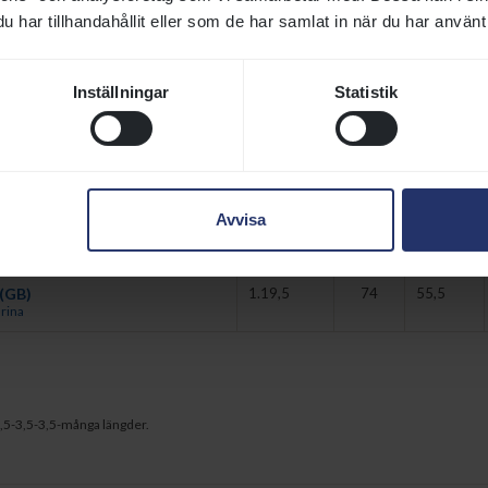
na
har tillhandahållit eller som de har samlat in när du har använt 
1.15,5
70
58 B
ika
Inställningar
Statistik
1.15,6
69
55
nrik
1.16,3
72
56,5
ist Annika
Avvisa
1.17,0
69
57 B
eklint Oscar
(GB)
1.19,5
74
55,5
rina
,5-3,5-3,5-många längder.