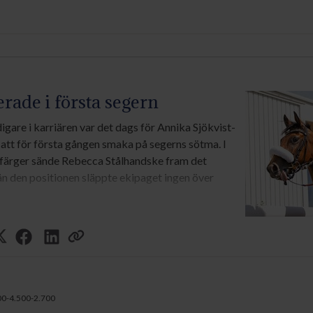
terade i första segern
digare i karriären var det dags för Annika Sjökvist-
att för första gången smaka på segerns sötma. I
färger sände Rebecca Stålhandske fram det
från den positionen släppte ekipaget ingen över
 bekväm och i förra starten lät jag henne backa av
order om att rida framåt och det kändes att hennes
pploppet, sade Rebecca Stålhandske.
t uppvaktad av Tullami i kampen om
00-4.500-2.700
arna öppnade sedan upp en liten lucka till det