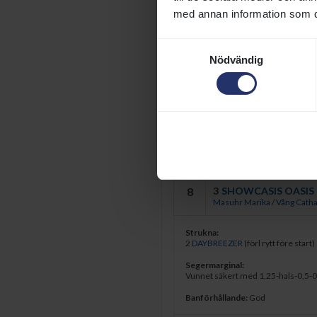
3
Hedman Elin
/
Vång Cathari
med annan information som du 
4
7
ZANDRA BEE
Samtyckesval
Öhgren Alina
/
Sjökvist Ann
Nödvändig
5
4
SAIGON
Tunmar Engla
/
Engblom He
6
9
CRYSTAL CLEAR
Gråberg Per-Anders
/
Sjökv
7
5
PS SAUCY DREAM
Stålhandske Rebecca
/
Bern
8
3
SHOWCASIS OASIS 
Masuhr Marika
/
Vång Catha
Strukna:
2
DAYBREEZER
(förl rytt före start)
Segermarginal:
Vunnet säkert med 1,25-hals-0,5-0
Banförhållande:
God