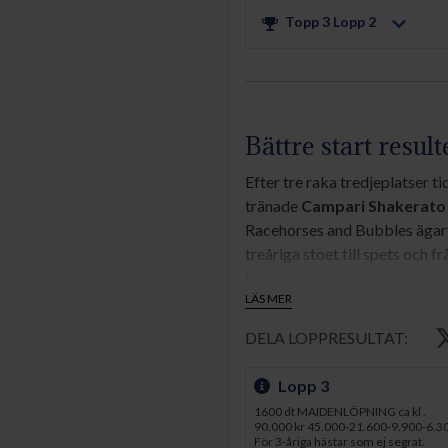
Topp 3 Lopp
2
Bättre start resul
Efter tre raka tredjeplatser ti
tränade
Campari Shakerato
Racehorses and Bubbles ägar
treåriga stoet till spets och 
bron.
LÄS MER
- Den här hästen kan vara lite
DELA LOPPRESULTAT:
lite från start. Idag fick jag 
självförtroende växte över u
Lopp 3
Campari Shakerato blev tidig
1600 dt MAIDENLÖPNING ca kl .
90.000 kr 45.000-21.600-9.900-6.3
spetspositionen. De båda häst
För 3-åriga hästar som ej segrat.