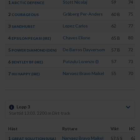
Stott Nicolaj
59
74
1
ARCTIC DEFENCE
Gråberg Per-Anders
75
2
60
B
COURAGEOUS
Lopez Carlos
62
77
3
SANDHURST
Chaves Elione
80
4
65
B
EPSILON PEGASI (IRE)
De Barros Dayversom
72
5
57
B
POWER DIAMOND (DEN)
Putzulu Lorenzo (l)
57
73
6
BENTLEY BF (IRE)
Narvaez Bravo Maikel
55
70
7
HII HAPPY (IRE)
Lopp 3
Starttid 13:03, 2200 m Dirt-track
Häst
Ryttare
Vikt
HCP
Narvaez Bravo Maikel
62
1
57.5
S
GREAT SOLUTION (USA)