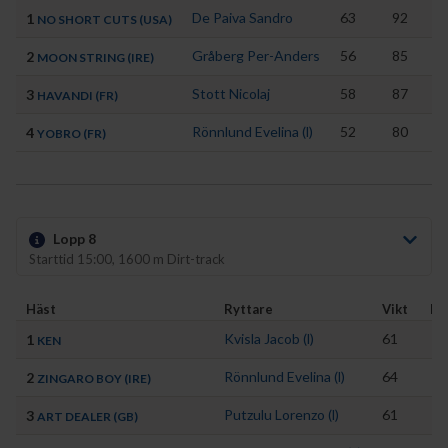
De Paiva Sandro
63
92
1
Ne
NO SHORT CUTS (USA)
Gråberg Per-Anders
56
85
2
De
MOON STRING (IRE)
Stott Nicolaj
58
87
3
Li
HAVANDI (FR)
Rönnlund Evelina (l)
52
80
4
Re
YOBRO (FR)
Lopp 8
Starttid 15:00, 1600 m Dirt-track
Häst
Ryttare
Vikt
HC
Kvisla Jacob (l)
61
7
1
KEN
Rönnlund Evelina (l)
64
7
2
ZINGARO BOY (IRE)
Putzulu Lorenzo (l)
61
7
3
ART DEALER (GB)