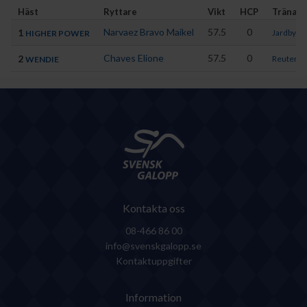
Häst
Ryttare
Vikt
HCP
Tränare
Narvaez Bravo Maikel
57.5
0
1
Jardby Pe
HIGHER POWER
Chaves Elione
57.5
0
2
Reuterski
WENDIE
Kontakta oss
08-466 86 00
info@svenskgalopp.se
Kontaktuppgifter
Information