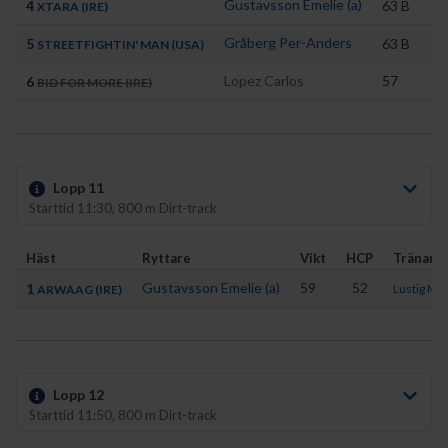
Gustavsson Emelie (a)
7
4
63
B
XTARA (IRE)
Gråberg Per-Anders
7
5
63
B
STREETFIGHTIN' MAN (USA)
Lopez Carlos
57
6
6
BID FOR MORE (IRE)
Lopp 11
Starttid 11:30, 800 m Dirt-track
Häst
Ryttare
Vikt
HCP
Tränare
Gustavsson Emelie (a)
59
52
1
Lustig Mar
ARWAAG (IRE)
Lopp 12
Starttid 11:50, 800 m Dirt-track