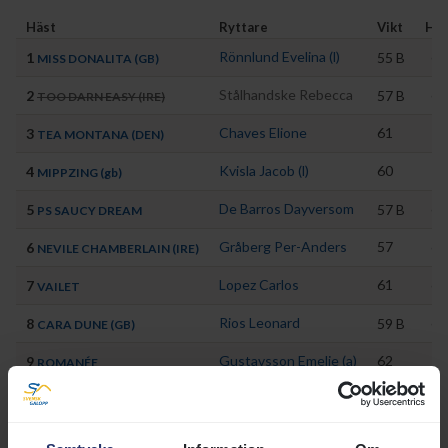
Häst
Ryttare
Vikt
HC
Rönnlund Evelina (l)
65
1
55
B
MISS DONALITA (GB)
Stålhandske Rebecca
66
2
57
B
TOO DARN EASY (IRE)
Chaves Elione
61
70
3
TEA MONTANA (DEN)
Kvisla Jacob (l)
60
72
4
MIPPZING (gb)
De Barros Dayversom
66
5
57
B
PS SAUCY DREAM
Gråberg Per-Anders
57
65
6
NEVILE CHAMBERLAIN (IRE)
Lopez Carlos
61
69
7
VAILET
Rios Leonard
67
8
59
B
CARA DUNE (GB)
Gustavsson Emelie (a)
62
70
9
ROMANÉE
Friberg Max W
62
70
10
CODIFY (IRE)
Putzulu Lorenzo (l)
65
75
11
MAKENZIE