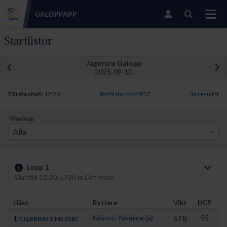
GALOPP
APP
Startlistor
Jägersro Galopp
2025-09-10
Första start:
12:20
Startlistor som PDF
Se resultat
Visa lopp:
Lopp 1
Starttid 12:20, 1730 m Dirt-track
Häst
Ryttare
Vikt
HCP
T
Nilsson Yasmine (a)
55
1
67
B
S
CELEBRATE ME (GB)