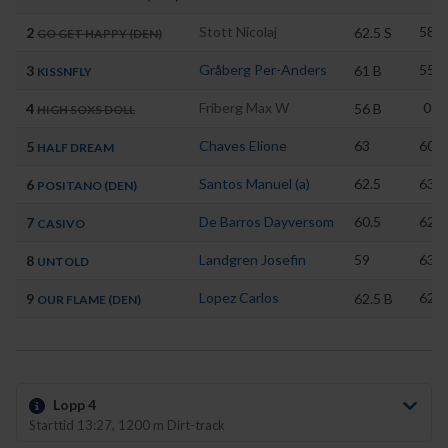
Stott Nicolaj
58
2
62.5
S
GO GET HAPPY (DEN)
Gråberg Per-Anders
55
3
61
B
KISSNFLY
Friberg Max W
0
4
56
B
HIGH SOXS DOLL
Chaves Elione
63
60
5
HALF DREAM
Santos Manuel (a)
62.5
63
6
POSITANO (DEN)
De Barros Dayversom
60.5
62
7
CASIVO
Landgren Josefin
59
63
8
UNTOLD
Lopez Carlos
62
9
62.5
B
OUR FLAME (DEN)
Lopp 4
Starttid 13:27, 1200 m Dirt-track