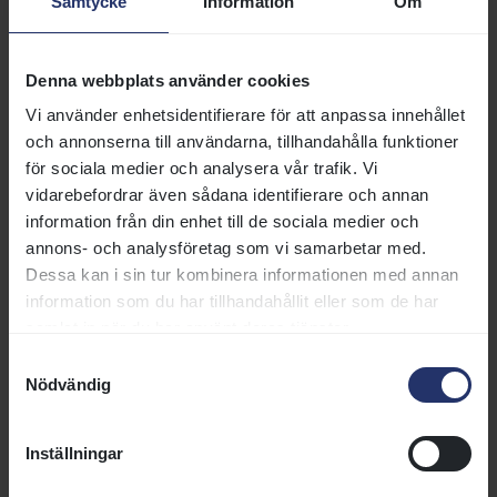
Samtycke
Information
Om
Denna webbplats använder cookies
Lopp 5
Vi använder enhetsidentifierare för att anpassa innehållet
Starttid 13:51, 1200 m Dirt-track
och annonserna till användarna, tillhandahålla funktioner
för sociala medier och analysera vår trafik. Vi
Häst
Ryttare
Vikt
HCP
Trä
vidarebefordrar även sådana identifierare och annan
Stott Nicolaj
59
79
1
Lind
ALGHALIB (IRE)
information från din enhet till de sociala medier och
annons- och analysföretag som vi samarbetar med.
Putzulu Lorenzo (l)
67
89
2
Nils
KINSMAN (GB)
Dessa kan i sin tur kombinera informationen med annan
information som du har tillhandahållit eller som de har
Gråberg Per-Anders
64
84
3
Cast
WASP (IRE)
samlat in när du har använt deras tjänster.
Rios Leonard
83
4
63
B
Joha
LOST MY SOCK (IRE)
Samtyckesval
Nödvändig
De Barros Dayversom
77
5
56
B
John
FLYING DIAMOND
Inställningar