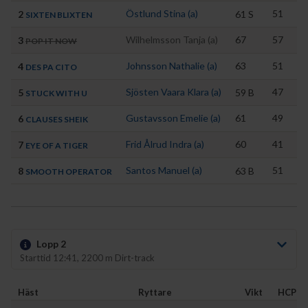
Östlund Stina (a)
51
2
61
S
T
SIXTEN BLIXTEN
Wilhelmsson Tanja (a)
67
57
3
O
POP IT NOW
Johnsson Nathalie (a)
63
51
4
Jo
DES PA CITO
Sjösten Vaara Klara (a)
47
5
59
B
O
STUCK WITH U
Gustavsson Emelie (a)
61
49
6
Lu
CLAUSES SHEIK
Frid Ålrud Indra (a)
60
41
7
La
EYE OF A TIGER
Santos Manuel (a)
51
8
63
B
St
SMOOTH OPERATOR
Lopp 2
Starttid 12:41, 2200 m Dirt-track
Häst
Ryttare
Vikt
HCP