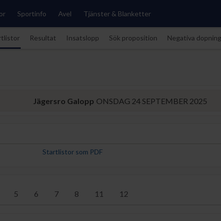
or
Sportinfo
Avel
Tjänster & Blanketter
tlistor
Resultat
Insatslopp
Sök proposition
Negativa dopnin
Jägersro Galopp
ONSDAG 24 SEPTEMBER 2025
Startlistor som PDF
5
6
7
8
11
12