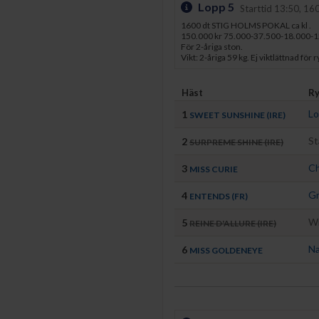
Lopp 5
Starttid 13:50, 16
1600 dt STIG HOLMS POKAL ca kl .
150.000 kr 75.000-37.500-18.000-
För 2-åriga ston.
Vikt: 2-åriga 59 kg. Ej viktlättnad för 
Häst
Ry
Lo
1
SWEET SUNSHINE (IRE)
St
2
SURPREME SHINE (IRE)
Ch
3
MISS CURIE
Gr
4
ENTENDS (FR)
Wi
5
REINE D'ALLURE (IRE)
Na
6
MISS GOLDENEYE