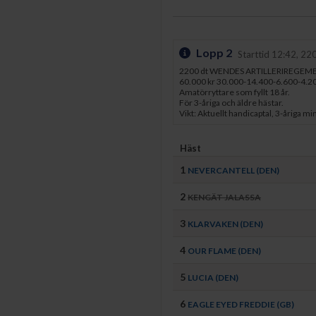
Lopp 2
Starttid 12:42, 22
2200 dt WENDES ARTILLERIREGEMENT
60.000 kr 30.000-14.400-6.600-4.2
Amatörryttare som fyllt 18 år.
För 3-åriga och äldre hästar.
Vikt: Aktuellt handicaptal, 3-åriga mi
Häst
1
NEVERCANTELL (DEN)
2
KENGÄT JALASSA
3
KLARVAKEN (DEN)
4
OUR FLAME (DEN)
5
LUCIA (DEN)
6
EAGLE EYED FREDDIE (GB)