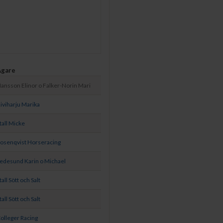
Ägare
ansson Elinor o Falker-Norin Mari
iviharju Marika
tall Micke
osenqvist Horseracing
edesund Karin o Michael
tall Sött och Salt
tall Sött och Salt
olleger Racing