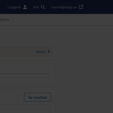
Logga in
Sök
svenskgalopp.se
gsprov
Nästa
Se resultat