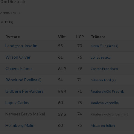
30 m Dirt-track
12.000-7.500
us 15 kg.
Ryttare
Vikt
HCP
Tränare
Landgren Josefin
55
70
Gren Öllegård (a)
Wilson Oliver
61
76
Long Jessica
Chaves Elione
79
64
B
Castro Francisco
Rönnlund Evelina (l)
54
71
Nilsson Tord (a)
Gråberg Per-Anders
71
56
B
Reuterskiöld Fredrik
Lopez Carlos
60
75
Jandová Veronika
Narvaez Bravo Maikel
74
59
S
Reuterskiöld Jr Lennart
Holmberg Malin
60
75
McLaren Julian