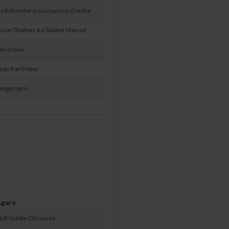
a Ridcenter o Gustavsson Emelie
sson Thomas A o Santos Manuel
Alvesparr
en Karl Peter
Jaegerspris
Ägare
tall Guldis-Ofcourse