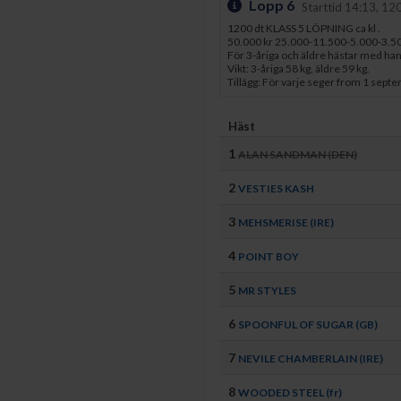
Lopp 6
Starttid 14:13, 12
1200 dt KLASS 5 LÖPNING ca kl .
50.000 kr 25.000-11.500-5.000-3.5
För 3-åriga och äldre hästar med han
Vikt: 3-åriga 58 kg, äldre 59 kg.
Tillägg: För varje seger from 1 sept
Häst
1
ALAN SANDMAN (DEN)
2
VESTIES KASH
3
MEHSMERISE (IRE)
4
POINT BOY
5
MR STYLES
6
SPOONFUL OF SUGAR (GB)
7
NEVILE CHAMBERLAIN (IRE)
8
WOODED STEEL (fr)