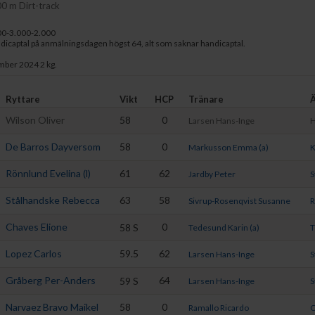
00 m Dirt-track
00-3.000-2.000
dicaptal på anmälningsdagen högst 64, alt som saknar handicaptal.
ember 2024 2 kg.
Ryttare
Vikt
HCP
Tränare
Wilson Oliver
58
0
Larsen Hans-Inge
H
De Barros Dayversom
58
0
Markusson Emma (a)
K
Rönnlund Evelina (l)
61
62
Jardby Peter
S
Stålhandske Rebecca
63
58
Sivrup-Rosenqvist Susanne
R
Chaves Elione
0
58
S
Tedesund Karin (a)
T
Lopez Carlos
59.5
62
Larsen Hans-Inge
S
Gråberg Per-Anders
64
59
S
Larsen Hans-Inge
S
Narvaez Bravo Maikel
58
0
Ramallo Ricardo
C