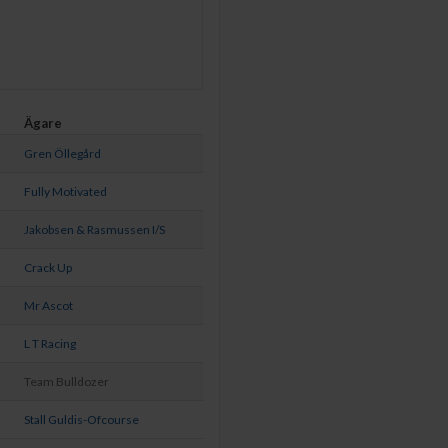
Ägare
Gren Öllegård
Fully Motivated
Jakobsen & Rasmussen I/S
Crack Up
Mr Ascot
L T Racing
Team Bulldozer
Stall Guldis-Ofcourse