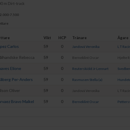
00 m Dirt-track
12.000-7.500
ryttare
ttare
Vikt
HCP
Tränare
Ägare
pez Carlos
59
0
Jandová Veronika
L T Raci
ålhandske Rebecca
59
0
Berneklint Oscar
Hjelte 
aves Elione
59
0
Reuterskiöld Jr Lennart
Svedber
åberg Per-Anders
59
0
Rasmusen Stella (a)
Hundetr
lson Oliver
59
0
Jandová Veronika
L T Raci
rvaez Bravo Maikel
59
0
Berneklint Oscar
Petters