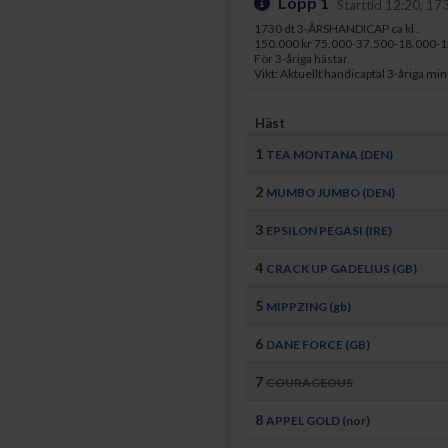
Lopp 1
Starttid 12:20, 17
1730 dt 3-ÅRSHANDICAP ca kl .
150.000 kr 75.000-37.500-18.000-
För 3-åriga hästar.
Vikt: Aktuellt handicaptal 3-åriga min
Häst
1
TEA MONTANA (DEN)
2
MUMBO JUMBO (DEN)
3
EPSILON PEGASI (IRE)
4
CRACK UP GADELIUS (GB)
5
MIPPZING (gb)
6
DANE FORCE (GB)
7
COURAGEOUS
8
APPEL GOLD (nor)