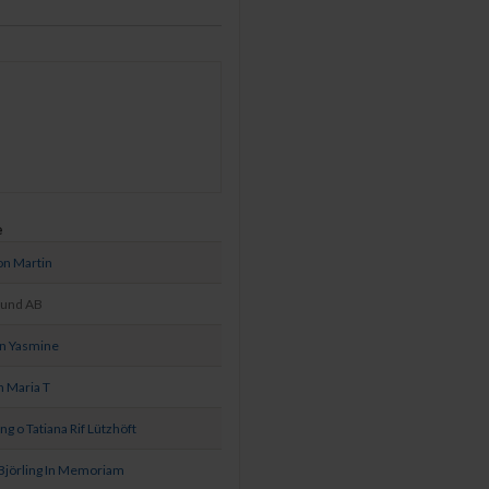
e
on Martin
ound AB
on Yasmine
 Maria T
ing o Tatiana Rif Lützhöft
Björling In Memoriam