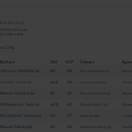
00 m Dirt-track
ES CUP 4 ca kl .
00-3.000-1.800
nus 2,5 kg.
Ryttare
Vikt
HCP
Tränare
Ägar
Johnsson Nathalie (a)
64
64
Persson Martin (a)
Perss
Larsson Jonna (a)
66
66
B
Larsson Jonna (a)
Get S
Nilsson Yasmine (a)
65
65
Nilsson Yasmine (a)
Nilss
Wilhelmsson Tanja (a)
62
60
B
Olsson Maria T (a)
Olsson
Rif Lützhöft Tatiana (a)
56
57
Kjaer Sandie
L.T. Ra
Masuhr Marika (a)
64
66
Johansson Maria (a)
Claes 