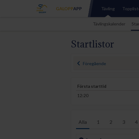
GALOPP
APP
Tävling
Topplist
Tävlingskalender
Star
Startlistor
Föregående
Första starttid
12:20
Alla
1
2
3
4