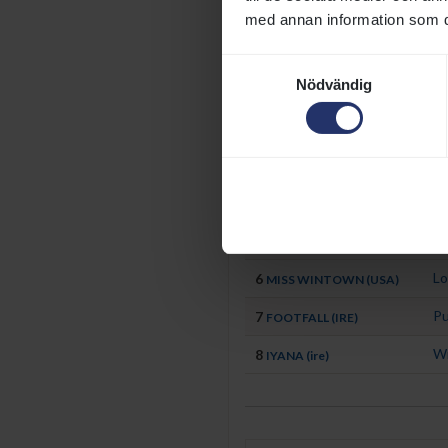
Vikt: Aktuellt handicaptal 3-åriga min
med annan information som du 
Häst
Ry
Samtyckesval
Nödvändig
Rö
1
ZIDANE
St
2
MONTAUK (IRE)
Gr
3
MASTER ZONE (DEN)
Ch
4
CIVILON
Na
5
OCEAN SIDE (GB)
Lo
6
MISS WINTOWN (USA)
Pu
7
FOOTFALL (IRE)
Wi
8
IYANA (ire)