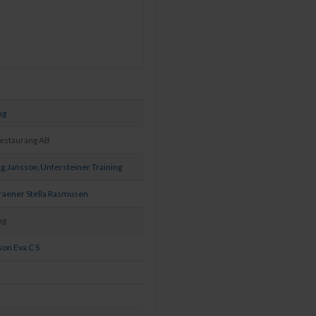
ng
Restaurang AB
g,Jansson,Untersteiner Training
aener Stella Rasmusen
ng
son Eva C S