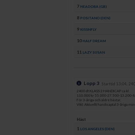
7
HEADORA (GB)
8
POSITANO (DEN)
9
KISSNFLY
10
HALF DREAM
11
LAZY SUSAN
Lopp 3
Starttid 13:04, 24
2400 dt KLASS 2 HANDICAP ca kl .
110.000 kr 55.000-27.500-13.200-8
För 3-åriga och äldre hästar.
Vikt: Aktuellt handicaptal 3-åriga min
Häst
1
LOS ANGELES (DEN)