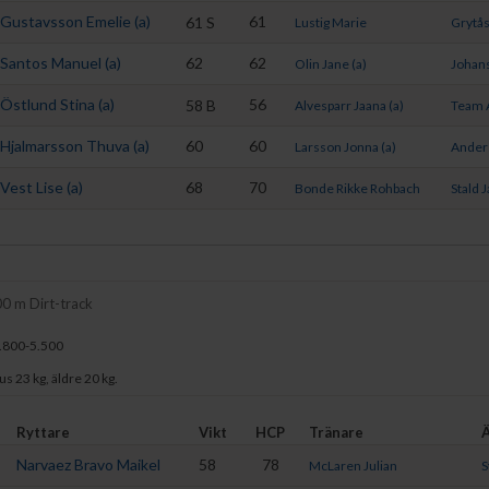
Gustavsson Emelie (a)
61
61
S
Lustig Marie
Grytås
Santos Manuel (a)
62
62
Olin Jane (a)
Johan
Östlund Stina (a)
56
58
B
Alvesparr Jaana (a)
Team 
Hjalmarsson Thuva (a)
60
60
Larsson Jonna (a)
Anders
Vest Lise (a)
68
70
Bonde Rikke Rohbach
Stald 
00 m Dirt-track
.800-5.500
us 23 kg, äldre 20 kg.
Ryttare
Vikt
HCP
Tränare
Narvaez Bravo Maikel
58
78
McLaren Julian
S