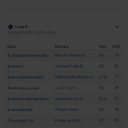
Lopp 8
Starttid 14:45, 1200 m Gräs
Häst
Ryttare
Vikt
HCP
Masuhr Marika (l)
56
79
1
J
GREEN BACKSPIN (IRE)
Tunmar Engla (l)
63
85
2
E
NIMITZ
Stålhandske Rebecca
77
3
57
B
S
BROOKHAVEN (IRE)
Lopez Carlos
58
78
4
P
MR PIRELLI (USA)
Johansen Jacob
75
5
55
S
M
SWING FORTHE FENCE
Öhgren Alina
56
76
6
S
DAYBREEZER
Kvisla Jacob (l)
57
79
7
S
ALLEGRETTO