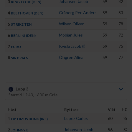
Johansen Jacob
59
82
3
KING TO BE (DEN)
Gråberg Per-Anders
59
83
4
BEETHOVEN (DEN)
Wilson Oliver
59
78
5
STRIKE TEN
Mobian Jules
59
72
6
BERNINI (DEN)
Kvisla Jacob (l)
59
75
7
EURO
Öhgren Alina
59
77
8
SIR BRIAN
Lopp 3
Starttid 12:43, 1600 m Gräs
Häst
Ryttare
Vikt
HCP
Lopez Carlos
60
86
1
OPTIMUS BLING (IRE)
Johansen Jacob
56
82
2
JOHNNY B