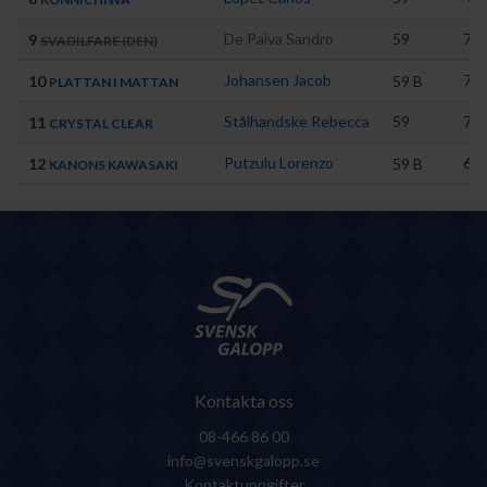
De Paiva Sandro
59
74
9
SVADILFARE (DEN)
Johansen Jacob
75
10
59
B
PLATTAN I MATTAN
Stålhandske Rebecca
59
71
11
CRYSTAL CLEAR
Putzulu Lorenzo
69
12
59
B
KANONS KAWASAKI
Kontakta oss
08-466 86 00
info@svenskgalopp.se
Kontaktuppgifter