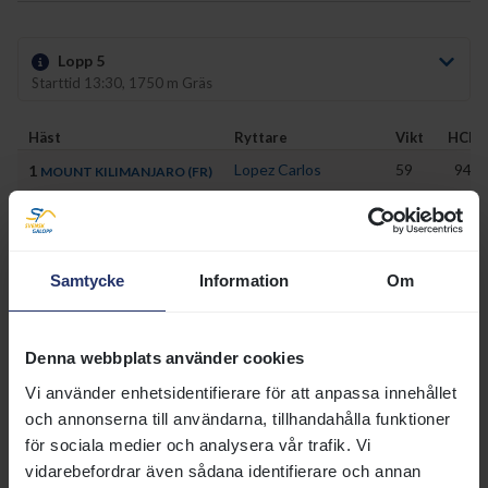
Lopp 5
Starttid 13:30, 1750 m Gräs
Häst
Ryttare
Vikt
HCP
Lopez Carlos
59
94
1
MOUNT KILIMANJARO (FR)
Johansen Jacob
59
91
2
ADMIRAL DE VEGA (GB)
Wilson Oliver
59
88
3
ICON BLING (IRE)
Samtycke
Information
Om
De Azeredo Valmir
59
88
4
HANS ANDERSEN (GB)
Martinez Manuel
90
5
59
B
FALKOR
Denna webbplats använder cookies
Gråberg Per-Anders
59
90
6
GRANDPA'S PRINCE (GB)
Vi använder enhetsidentifierare för att anpassa innehållet
och annonserna till användarna, tillhandahålla funktioner
för sociala medier och analysera vår trafik. Vi
vidarebefordrar även sådana identifierare och annan