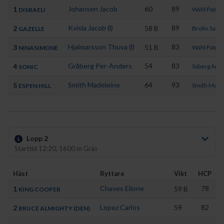
Johansen Jacob
60
89
1
Wahl Patric
DISRAELI
Kvisla Jacob (l)
89
2
58
B
Brolin Sand
GAZELLE
Hjalmarsson Thuva (l)
83
3
51
B
Wahl Patric
NINASIMONE
Gråberg Per-Anders
54
83
4
Säberg Ann-
SONIC
Smith Madeleine
64
93
5
Smith Made
ESPEN HILL
Lopp 2
Starttid 12:20, 1600 m Gräs
Häst
Ryttare
Vikt
HCP
Chaves Elione
78
1
59
B
KING COOPER
Lopez Carlos
59
82
2
BRUCE ALMIGHTY (DEN)