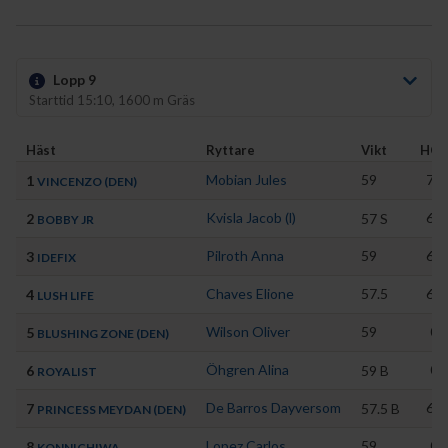
Lopp 9
Starttid 15:10, 1600 m Gräs
Häst
Ryttare
Vikt
HCP
Mobian Jules
59
71
1
VINCENZO (DEN)
Kvisla Jacob (l)
66
2
57
S
BOBBY JR
Pilroth Anna
59
66
3
IDEFIX
Chaves Elione
57.5
68
4
LUSH LIFE
Wilson Oliver
59
0
5
BLUSHING ZONE (DEN)
Öhgren Alina
0
6
59
B
ROYALIST
De Barros Dayversom
65
7
57.5
B
PRINCESS MEYDAN (DEN)
Lopez Carlos
59
0
8
KONNICHIWA