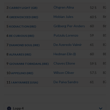
Öhgren Alina
82
3
52
S
CARREY LIGHT (GB)
Mobian Jules
86
4
60
S
GREEN EXCEED (IRE)
Gråberg Per-Anders
60
86
5
KODIACTION (IRE)
Putzulu Lorenzo
59
85
6
BE CURIOUS (IRE)
De Azeredo Valmir
61
87
7
DIAMOND SOUL (IRE)
Hedman Elin (l)
60
88
8
ALFAARES (IRE)
Chaves Elione
85
9
59
S
GIOVANNI TORKDAHL (IRE)
Wilson Oliver
57.5
83
10
APPELINO (IRE)
De Paiva Sandro
61
87
11
I AM YANKEE (USA)
Lopp 4