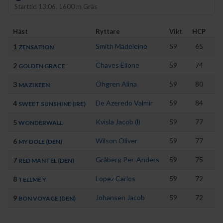
Starttid 13:06, 1600 m Gräs
Häst
Ryttare
Vikt
HCP
Tr
Smith Madeleine
59
65
1
Sm
ZENSATION
Chaves Elione
59
74
2
Sj
GOLDEN GRACE
Öhgren Alina
59
80
3
Wa
MAZIKEEN
De Azeredo Valmir
59
84
4
Ja
SWEET SUNSHINE (IRE)
Kvisla Jacob (l)
59
77
5
Br
WONDERWALL
Wilson Oliver
59
77
6
An
MY DOLE (DEN)
Gråberg Per-Anders
59
75
7
Ol
RED MANTEL (DEN)
Lopez Carlos
59
72
8
Pe
TELLME Y
Johansen Jacob
59
72
9
Li
BON VOYAGE (DEN)