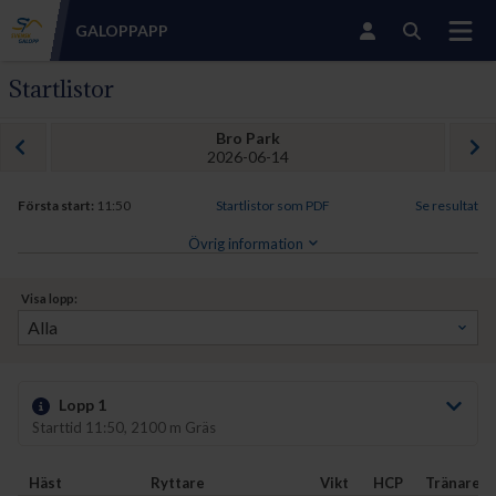
GALOPP
APP
Startlistor
Bro Park
2026-06-14
Första start:
11:50
Startlistor som PDF
Se resultat
Övrig information
Visa lopp:
Lopp 1
Starttid 11:50, 2100 m Gräs
Häst
Ryttare
Vikt
HCP
Tränare