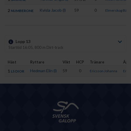
Kvisla Jacob (l)
59
0
2
Elmerskog Bäck
NUMBERONE
Lopp 13
Starttid 16:05, 800 m Dirt-track
Häst
Ryttare
Vikt
HCP
Tränare
Äga
Hedman Elin (l)
59
0
1
Ericsson Johanna
Erics
LS DIOR