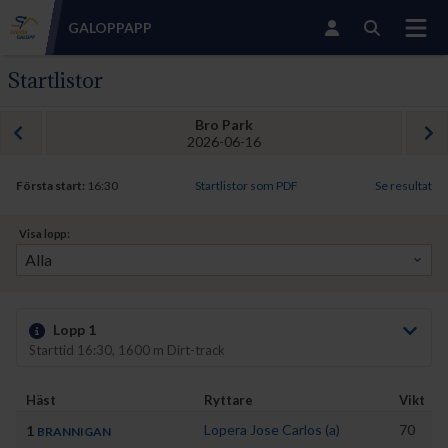
GALOPP
APP
Startlistor
Bro Park
2026-06-16
Första start:
16:30
Startlistor som PDF
Se resultat
Visa lopp:
Lopp 1
Starttid 16:30, 1600 m Dirt-track
Häst
Ryttare
Vikt
Lopera Jose Carlos (a)
70
1
BRANNIGAN