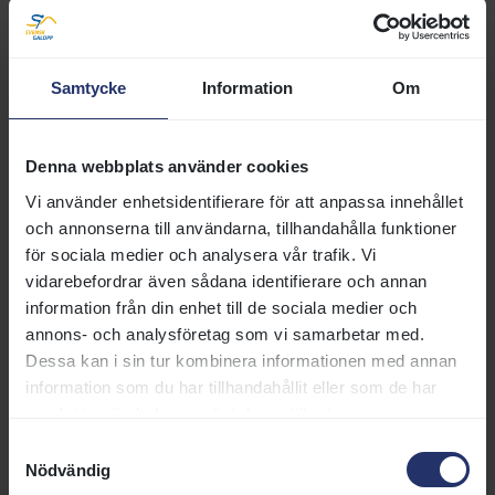
Parkin Kevin
61
0
4
S
CROTONE
Kvisla Jacob (l)
56.5
75
5
B
SHOLIAH (GB)
Samtycke
Information
Om
Öhgren Alina
59
0
6
M
NASH O'NALITY (IRE)
Tunmar Engla (l)
57
67
Denna webbplats använder cookies
7
E
DESERT KING (DEN)
Vi använder enhetsidentifierare för att anpassa innehållet
Hedman Elin (l)
55.5
74
8
E
LS ELOISE
och annonserna till användarna, tillhandahålla funktioner
Putzulu Lorenzo
68
9
59
S
V
MR NIPPY (GB)
för sociala medier och analysera vår trafik. Vi
vidarebefordrar även sådana identifierare och annan
Hjalmarsson Thuva (l)
56
66
10
S
DAX (IRE)
information från din enhet till de sociala medier och
Stålhandske Rebecca
57.5
63
annons- och analysföretag som vi samarbetar med.
11
S
AVAILABILITY (IRE)
Dessa kan i sin tur kombinera informationen med annan
Pilroth Anna
59
70
12
H
DREAM DESK (GB)
information som du har tillhandahållit eller som de har
samlat in när du har använt deras tjänster.
Masuhr Marika (l)
54
13
54.5
B
A
NYMPHADORA
Samtyckesval
Nödvändig