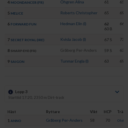
Öhgren Alina
61
65
4
MOONDANCER (FR)
Roberts Christopher
65
69
5
MELICE
Hedman Elin (l)
66
6
62
FORWARD FUN
60
B
Kvisla Jacob (l)
73
7
67
S
SECRET ROYAL (IRE)
Gråberg Per-Anders
63
8
59
S
SHARP EYE (FR)
Tunmar Engla (l)
63
69
9
SAIGON
Lopp 3
Starttid 17:20, 2350 m Dirt-track
Häst
Ryttare
Vikt
HCP
Träna
Gråberg Per-Anders
58
70
1
Olofsso
ANNO