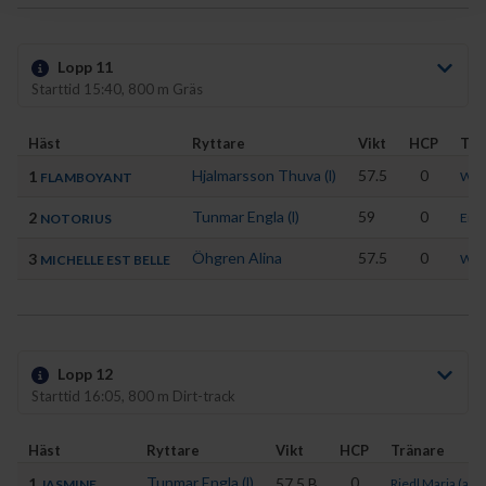
Lopp 11
Starttid 15:40, 800 m Gräs
Häst
Ryttare
Vikt
HCP
Trä
Hjalmarsson Thuva (l)
57.5
0
1
Wahl
FLAMBOYANT
Tunmar Engla (l)
59
0
2
Eng
NOTORIUS
Öhgren Alina
57.5
0
3
Wahl
MICHELLE EST BELLE
Lopp 12
Starttid 16:05, 800 m Dirt-track
Häst
Ryttare
Vikt
HCP
Tränare
Tunmar Engla (l)
0
1
57.5
B
Riedl Maria (a)
JASMINE