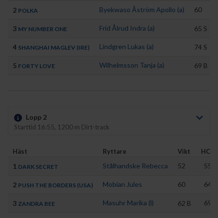
Byekwaso Åström Apollo (a)
60
2
POLKA
Frid Ålrud Indra (a)
3
65
S
MY NUMBER ONE
Lindgren Lukas (a)
4
74
S
SHANGHAI MAGLEV (IRE)
Wilhelmsson Tanja (a)
5
69
B
FORTY LOVE
Lopp 2
Starttid 16:55, 1200 m Dirt-track
Häst
Ryttare
Vikt
HCP
Stålhandske Rebecca
52
55
1
DARK SECRET
Mobian Jules
60
64
2
PUSH THE BORDERS (USA)
Masuhr Marika (l)
69
3
62
B
ZANDRA BEE