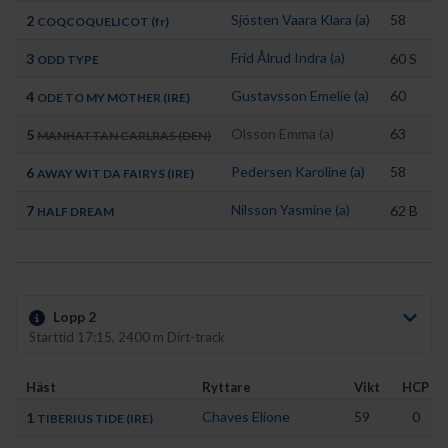
Sjösten Vaara Klara (a)
58
2
COQCOQUELICOT (fr)
Frid Ålrud Indra (a)
3
60
S
ODD TYPE
Gustavsson Emelie (a)
60
4
ODE TO MY MOTHER (IRE)
Olsson Emma (a)
63
5
MANHATTAN CARLRAS (DEN)
Pedersen Karoline (a)
58
6
AWAY WIT DA FAIRYS (IRE)
Nilsson Yasmine (a)
7
62
B
HALF DREAM
Lopp 2
Starttid 17:15, 2400 m Dirt-track
Häst
Ryttare
Vikt
HCP
Chaves Elione
59
0
1
TIBERIUS TIDE (IRE)