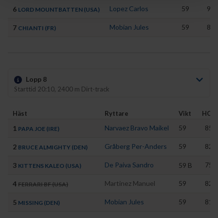
Lopez Carlos
59
93
6
LORD MOUNTBATTEN (USA)
Mobian Jules
59
86
7
CHIANTI (FR)
Lopp 8
Starttid 20:10, 2400 m Dirt-track
Häst
Ryttare
Vikt
HCP
Narvaez Bravo Maikel
59
85
1
PAPA JOE (IRE)
Gråberg Per-Anders
59
82
2
BRUCE ALMIGHTY (DEN)
De Paiva Sandro
75
3
59
B
KITTENS KALEO (USA)
Martinez Manuel
59
82
4
FERRARI BF (USA)
Mobian Jules
59
81
5
MISSING (DEN)