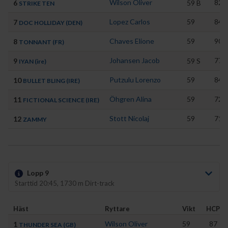
Wilson Oliver
82
6
59
B
STRIKE TEN
Lopez Carlos
59
84
7
DOC HOLLIDAY (DEN)
Chaves Elione
59
90
8
TONNANT (FR)
Johansen Jacob
77
9
59
S
IYAN (ire)
Putzulu Lorenzo
59
84
10
BULLET BLING (IRE)
Öhgren Alina
59
72
11
FICTIONAL SCIENCE (IRE)
Stott Nicolaj
59
71
12
ZAMMY
Lopp 9
Starttid 20:45, 1730 m Dirt-track
Häst
Ryttare
Vikt
HCP
Wilson Oliver
59
87
1
THUNDER SEA (GB)