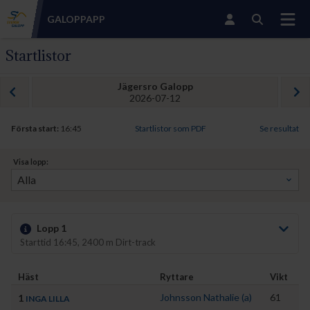
GALOPP
APP
Startlistor
Jägersro Galopp
2026-07-12
Första start:
16:45
Startlistor som PDF
Se resultat
Visa lopp:
Lopp 1
Starttid 16:45, 2400 m Dirt-track
Häst
Ryttare
Vikt
H
Johnsson Nathalie (a)
61
1
INGA LILLA