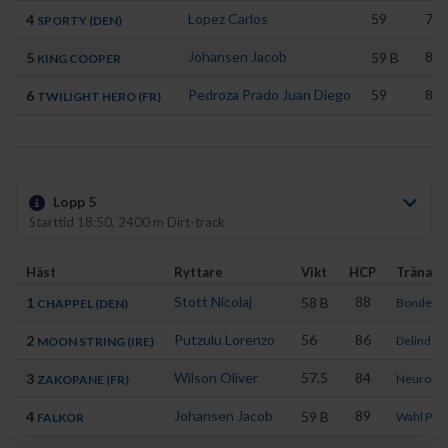
Lopez Carlos
59
79
4
SPORTY (DEN)
Johansen Jacob
80
5
59
B
KING COOPER
Pedroza Prado Juan Diego
59
81
6
TWILIGHT HERO (FR)
Lopp 5
Starttid 18:50, 2400 m Dirt-track
Häst
Ryttare
Vikt
HCP
Tränare
Stott Nicolaj
88
1
58
B
Bonde Ri
CHAPPEL (DEN)
Putzulu Lorenzo
56
86
2
Delinder 
MOON STRING (IRE)
Wilson Oliver
57.5
84
3
Neuroth J
ZAKOPANE (FR)
Johansen Jacob
89
4
59
B
Wahl Patr
FALKOR