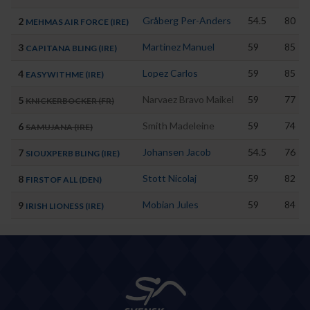
Gråberg Per-Anders
54.5
80
2
MEHMAS AIR FORCE (IRE)
Martinez Manuel
59
85
3
CAPITANA BLING (IRE)
Lopez Carlos
59
85
4
EASYWITHME (IRE)
Narvaez Bravo Maikel
59
77
5
KNICKERBOCKER (FR)
Smith Madeleine
59
74
6
SAMUJANA (IRE)
Johansen Jacob
54.5
76
7
SIOUXPERB BLING (IRE)
Stott Nicolaj
59
82
8
FIRSTOF ALL (DEN)
Mobian Jules
59
84
9
IRISH LIONESS (IRE)