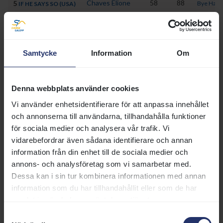
Chaves Elione
58
88
5
Bye Hans
IF HE SAYS SO (USA)
Rönnlund Evelina
52
80
6
Reuterski
BENTLEY BF (IRE)
Samtycke
Information
Om
Lopp 6
Starttid 19:15, 1730 m Dirt-track
Denna webbplats använder cookies
Vi använder enhetsidentifierare för att anpassa innehållet
Häst
Ryttare
Vikt
H
och annonserna till användarna, tillhandahålla funktioner
Lopez Carlos
59
8
1
OUR BEAR (IRE)
för sociala medier och analysera vår trafik. Vi
vidarebefordrar även sådana identifierare och annan
Hagelund-Holm Nora
59
7
2
CHARLIE NOSTO (NOR)
information från din enhet till de sociala medier och
Gråberg Per-Anders
59
8
3
annons- och analysföretag som vi samarbetar med.
U S GOLDTOWN (USA)
Dessa kan i sin tur kombinera informationen med annan
De Barros Dayversom
59
7
4
HIGHLAND BUDDY (IRE)
information som du har tillhandahållit eller som de har
samlat in när du har använt deras tjänster.
Stott Nicolaj
59
7
5
MABLE
Samtyckesval
Chaves Elione
59
7
6
SKYWALK (DEN)