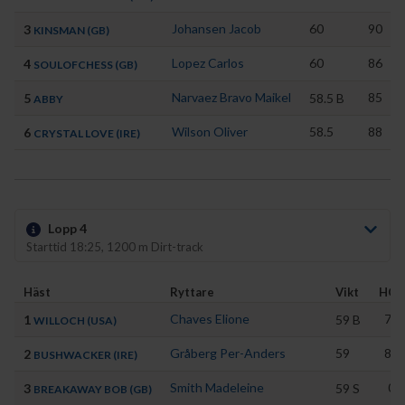
Johansen Jacob
60
90
3
KINSMAN (GB)
Lopez Carlos
60
86
4
SOULOFCHESS (GB)
Narvaez Bravo Maikel
85
5
58.5
B
ABBY
Wilson Oliver
58.5
88
6
CRYSTAL LOVE (IRE)
Lopp 4
Starttid 18:25, 1200 m Dirt-track
Häst
Ryttare
Vikt
HCP
Chaves Elione
78
1
59
B
WILLOCH (USA)
Gråberg Per-Anders
59
81
2
BUSHWACKER (IRE)
Smith Madeleine
0
3
59
S
BREAKAWAY BOB (GB)