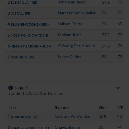
Johansen Jacob
73
2
59
B
EL KEROLA (IRE)
Narvaez Bravo Maikel
59
79
3
ICEFALL (FR)
Wilson Oliver
59
65
4
BLUSHING ZONE (DEN)
Mobian Jules
57.5
73
5
NEED TO KNOW (DEN)
Gråberg Per-Anders
74
6
59
B
KING OF SARDINIA (USA)
Lopez Carlos
59
72
7
KONNICHIWA
Lopp 3
Starttid 18:00, 1200 m Dirt-track
Häst
Ryttare
Vikt
HCP
Gråberg Per-Anders
90
1
60
B
AURINKO (USA)
Chaves Elione
60
94
2
LAMBORGHINI BF (IRE)