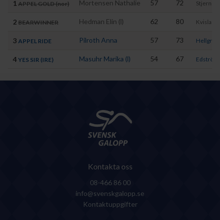
Mortensen Nathalie
57
72
1
Stjernstr
APPEL GOLD (nor)
Hedman Elin (l)
62
80
2
Kvisla R
BEARWINNER
Pilroth Anna
57
73
3
Hellgren
APPEL RIDE
Masuhr Marika (l)
54
67
4
Edström 
YES SIR (IRE)
Kontakta oss
08-466 86 00
info@svenskgalopp.se
Kontaktuppgifter