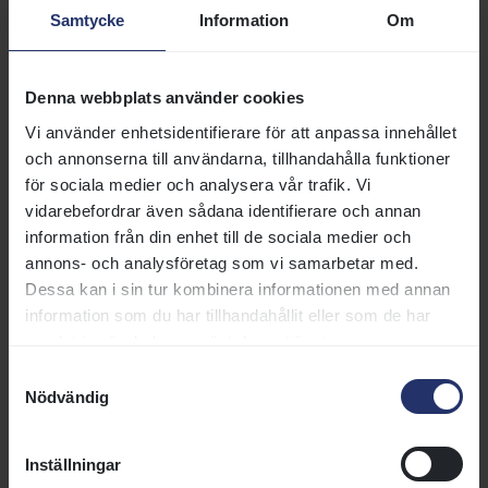
Samtycke
Information
Om
Hedman Elin (l)
53
74
5
Eric
LS ELOISE
Tunmar Engla (l)
53
71
6
Brand
JESSAMINE
Denna webbplats använder cookies
Gråberg Per-Anders
54
69
7
Ande
YARINA (fr)
Vi använder enhetsidentifierare för att anpassa innehållet
och annonserna till användarna, tillhandahålla funktioner
Mortensen Nathalie
75
8
59
S
Stjer
KEN
för sociala medier och analysera vår trafik. Vi
vidarebefordrar även sådana identifierare och annan
information från din enhet till de sociala medier och
annons- och analysföretag som vi samarbetar med.
Lopp 4
Dessa kan i sin tur kombinera informationen med annan
Starttid 15:30, 1500 m Gräs
information som du har tillhandahållit eller som de har
samlat in när du har använt deras tjänster.
Häst
Ryttare
Vikt
H
Samtyckesval
Putzulu Lorenzo
59
8
1
FREDDY PY (FR)
Nödvändig
Pilroth Anna
59
7
2
KAPPUCCINO (ITY)
Inställningar
Öhgren Alina
7
3
59
B
TOM JAKBAR (GB)