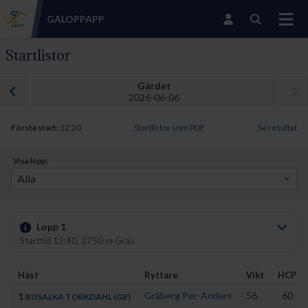
GALOPP
APP
Startlistor
Gärdet
2026-06-06
Första start:
12:20
Startlistor som PDF
Se resultat
Visa lopp:
Lopp 1
Starttid 12:40, 2750 m Gräs
Häst
Ryttare
Vikt
HCP
Gråberg Per-Anders
56
60
1
RUSALKA TORKDAHL (GB)