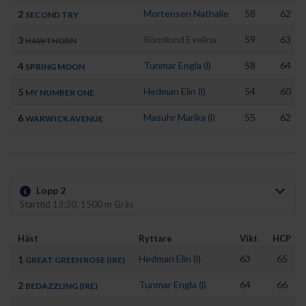
Mortensen Nathalie
58
62
2
SECOND TRY
Rönnlund Evelina
59
63
3
HAWTHORN
Tunmar Engla (l)
58
64
4
SPRING MOON
Hedman Elin (l)
54
60
5
MY NUMBER ONE
Masuhr Marika (l)
55
62
6
WARWICK AVENUE
Lopp 2
Starttid 13:30, 1500 m Gräs
Häst
Ryttare
Vikt
HCP
Hedman Elin (l)
63
65
1
GREAT GREEN ROSE (IRE)
Tunmar Engla (l)
64
66
2
BEDAZZLING (IRE)